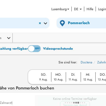
Luxemburg
DE
Hilfe
Login
×
m
tzahlung verfügbar
Videosprechstunde
ON
OFF
Sie sind hier:
Doctena
Zahnhe
SO.
MO.
DI.
MI.
DO.
9 Aug.
10 Aug.
11 Aug.
12 Aug.
13 Au
 Nähe von Pommerloch buchen
Keine online Termine verfügbar
Zahnarzt)
Termin per Anruf