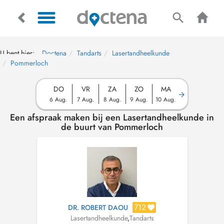
U bent hier:
Doctena
Tandarts
Lasertandheelkunde
Pommerloch
DO
VR
ZA
ZO
MA
6 Aug.
7 Aug.
8 Aug.
9 Aug.
10 Aug.
Een afspraak maken bij een Lasertandheelkunde in
de buurt van Pommerloch
712
DR. ROBERT DAOU
Lasertandheelkunde
,
Tandarts