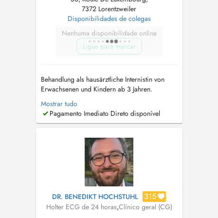
7372 Lorentzweiler
Disponibilidades de colegas
Nenhuma disponibilidade online
Ligue para marcar
Behandlung als hausärztliche Internistin von
Erwachsenen und Kindern ab 3 Jahren.
Consultation for adults and children from the
Mostrar tudo
age of 3 years. Консультации для взрослых
Pagamento Imediato Direto disponível
и детей от 3 лет. - Echographie / Ultraschall
(Bauch, Schilddrüse, Carotis-Doppler) -
Diabetes: Screening, Erstdiagnose und ...
315
DR. BENEDIKT HOCHSTUHL
Holter ECG de 24 horas
,
Clínico geral (CG)