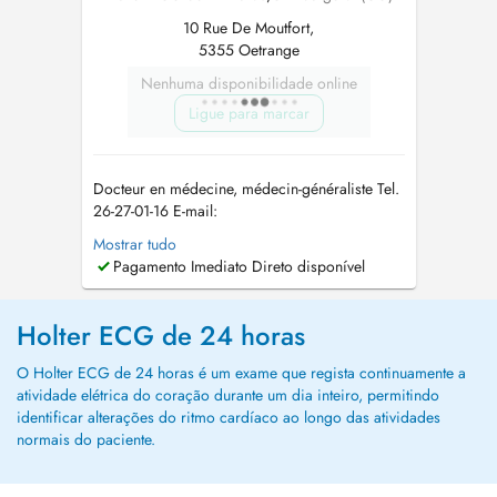
10 Rue De Moutfort,
5355 Oetrange
Nenhuma disponibilidade online
Ligue para marcar
Docteur en médecine, médecin-généraliste Tel.
26-27-01-16 E-mail:
allgemeinmediziner_lux@outlook.com
In
Mostrar tudo
meiner Praxis biete ich eine umfassende
Pagamento Imediato Direto disponível
medizinische Betreuung im Bereich der
Allgemeinmedizin an. Der Fokus liegt auf einer
individuellen Versorgung, die sowohl
Holter ECG de 24 horas
körperliche als auch psychis...
O Holter ECG de 24 horas é um exame que regista continuamente a
atividade elétrica do coração durante um dia inteiro, permitindo
identificar alterações do ritmo cardíaco ao longo das atividades
normais do paciente.