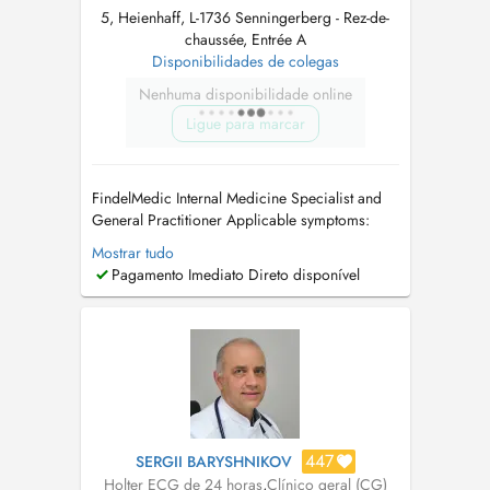
5, Heienhaff, L-1736 Senningerberg - Rez-de-
chaussée, Entrée A
Disponibilidades de colegas
Nenhuma disponibilidade online
Ligue para marcar
FindelMedic Internal Medicine Specialist and
General Practitioner Applicable symptoms:
unintentional weight loss or weight gain /
Mostrar tudo
cardiovascular problems / high blood
Pagamento Imediato Direto disponível
pressure (hypertension) / rapid heartbeat /
palpitations / swollen legs or edema (fluid
retention) / respiratory infections and br...
447
SERGII BARYSHNIKOV
Holter ECG de 24 horas
,
Clínico geral (CG)