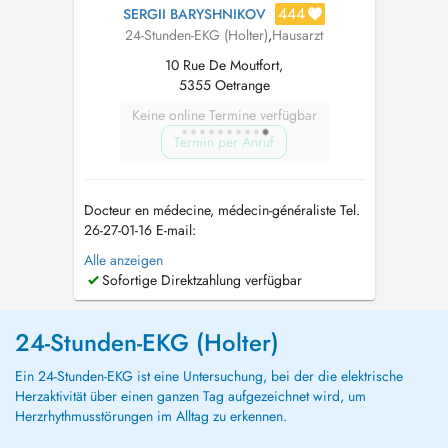
444
SERGII BARYSHNIKOV
24-Stunden-EKG (Holter)
,
Hausarzt
10 Rue De Moutfort,
5355 Oetrange
Keine online Termine verfügbar
Termin per Anruf
Docteur en médecine, médecin-généraliste Tel.
26-27-01-16 E-mail:
allgemeinmediziner_lux@outlook.com
In
Alle anzeigen
meiner Praxis biete ich eine umfassende
Sofortige Direktzahlung verfügbar
medizinische Betreuung im Bereich der
Allgemeinmedizin an. Der Fokus liegt auf einer
individuellen Versorgung, die sowohl
24-Stunden-EKG (Holter)
körperliche als auch psychis...
Ein 24-Stunden-EKG ist eine Untersuchung, bei der die elektrische
Herzaktivität über einen ganzen Tag aufgezeichnet wird, um
Herzrhythmusstörungen im Alltag zu erkennen.