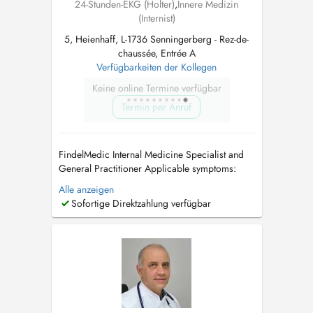
24-Stunden-EKG (Holter)
,
Innere Medizin
(Internist)
5, Heienhaff, L-1736 Senningerberg - Rez-de-
chaussée, Entrée A
Verfügbarkeiten der Kollegen
Keine online Termine verfügbar
Termin per Anruf
FindelMedic Internal Medicine Specialist and
General Practitioner Applicable symptoms:
unintentional weight loss or weight gain /
Alle anzeigen
cardiovascular problems / high blood
Sofortige Direktzahlung verfügbar
pressure (hypertension) / rapid heartbeat /
palpitations / swollen legs or edema (fluid
retention) / respiratory infections and br...