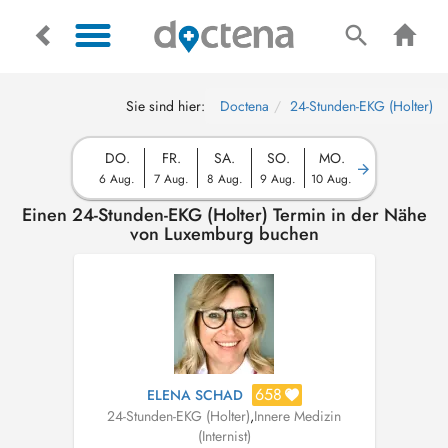
Sie sind hier:
Doctena
24-Stunden-EKG (Holter)
DO.
FR.
SA.
SO.
MO.
6 Aug.
7 Aug.
8 Aug.
9 Aug.
10 Aug.
Einen 24-Stunden-EKG (Holter) Termin in der Nähe
von Luxemburg buchen
658
ELENA SCHAD
24-Stunden-EKG (Holter)
,
Innere Medizin
(Internist)