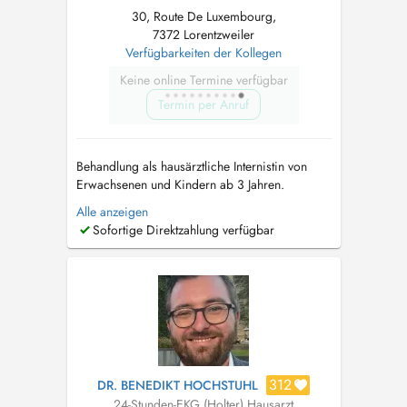
30, Route De Luxembourg,
7372 Lorentzweiler
Verfügbarkeiten der Kollegen
Keine online Termine verfügbar
Termin per Anruf
Behandlung als hausärztliche Internistin von
Erwachsenen und Kindern ab 3 Jahren.
Consultation for adults and children from the
Alle anzeigen
age of 3 years. Консультации для взрослых
Sofortige Direktzahlung verfügbar
и детей от 3 лет. - Echographie / Ultraschall
(Bauch, Schilddrüse, Carotis-Doppler) -
Diabetes: Screening, Erstdiagnose und ...
312
DR. BENEDIKT HOCHSTUHL
24-Stunden-EKG (Holter)
,
Hausarzt