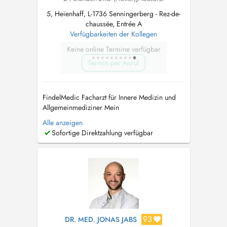
5, Heienhaff, L-1736 Senningerberg - Rez-de-
chaussée, Entrée A
Verfügbarkeiten der Kollegen
Keine online Termine verfügbar
Termin per Anruf
FindelMedic Facharzt für Innere Medizin und
Allgemeinmediziner Mein
Behandlungsspektrum umfasst unter anderem:
Alle anzeigen
Herz-Kreislauf-Beschwerden, Herzrasen/
Sofortige Direktzahlung verfügbar
Herzstolpern (Palpitationen), geschwollene
Beine/Ödeme, Atemwegsinfekte, Husten (akut
oder chronisch), Atemnot, diagnostiziertes
oder vermutetes As...
93
DR. MED. JONAS JABS