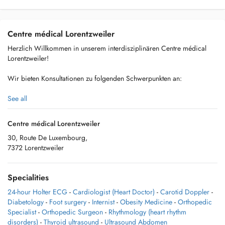
Centre médical Lorentzweiler
Herzlich Willkommen in unserem interdisziplinären Centre médical
Lorentzweiler!
Wir bieten Konsultationen zu folgenden Schwerpunkten an:
- Hausärztliche Versorgung
See all
- Diabetes mellitus Typ II
Centre médical Lorentzweiler
30, Route De Luxembourg,
- Adipositas
7372 Lorentzweiler
- Kardiologie und Herzrhythmusstörungen
Specialities
- Orthopädie
24-hour Holter ECG
-
Cardiologist (Heart Doctor)
-
Carotid Doppler
-
- Echographie (Schilddrüse, Bauch, Halsgefäße, Herz, Gelenke)
Diabetology
-
Foot surgery
-
Internist
-
Obesity Medicine
-
Orthopedic
Specialist
-
Orthopedic Surgeon
-
Rhythmology (heart rhythm
- Psychotherapie
disorders)
-
Thyroid ultrasound
-
Ultrasound Abdomen