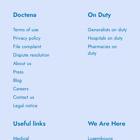
- Kardiologische Sprechstunde (Dr Mohamed Abuharbid)
Doctena
On Duty
- Orthopädische Sprechstunde (Dr Annelies Sagaert)
Terms of use
Generalists on duty
- Psychotherapie (Psychotherapeutin Frau Carmen Sinner)
Privacy policy
Hospitals on duty
- Umfassende Labordiagnostik
File complaint
Pharmacies on
duty
Dispute resolution
About us
Labor BIONEXT in der Praxis,
Press
Montags - Freitags: 06.00 - 12.00 Uhr,
Blog
Careers
Samstags: 07.00 - 12.00 Uhr.
Contact us
Legal notice
Tel. : +352 288 055 941
Useful links
We Are Here
Medical
Luxembourg