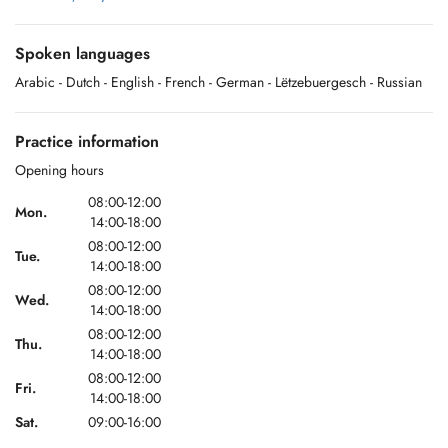
Spoken languages
Bienvenue au Centre médical Lorentzweiler !
Arabic
- Dutch
- English
- French
- German
- Lëtzebuergesch
- Russian
Nous proposons des consultations dans les domaines suivants :
Practice information
- Médecine générale
Opening hours
- Diabète sucré de type II
08:00-12:00
Mon.
14:00-18:00
- Obésité
08:00-12:00
Tue.
14:00-18:00
- Cardiologie et troubles du rythme cardiaque
08:00-12:00
Wed.
- Orthopédie
14:00-18:00
08:00-12:00
Thu.
- Échographie (thyroïde, abdomen, vaisseaux cervicaux, cœur,
14:00-18:00
articulations)
08:00-12:00
Fri.
14:00-18:00
- Psychothérapie
Sat.
09:00-16:00