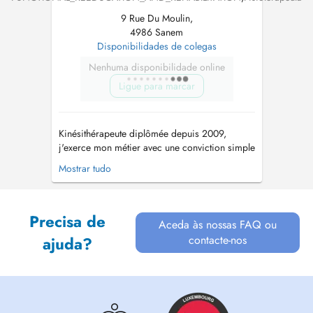
9 Rue Du Moulin,
4986 Sanem
Disponibilidades de colegas
Nenhuma disponibilidade online
Ligue para marcar
Kinésithérapeute diplômée depuis 2009,
j'exerce mon métier avec une conviction simple
: chaque personne est unique et mérite une
Mostrar tudo
prise en charge qui lui ressemble. Au fil de
mon parcours, j'ai choisi de me former
continuellement afin de proposer un
Precisa de
accompagnement toujours plus complet et
Aceda às nossas FAQ ou
personna...
contacte-nos
ajuda?