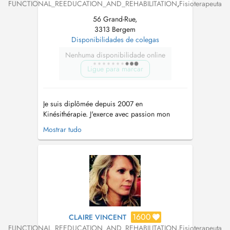
FUNCTIONAL_REEDUCATION_AND_REHABILITATION
,
Fisioterapeuta
56 Grand-Rue,
3313 Bergem
Disponibilidades de colegas
Nenhuma disponibilidade online
Ligue para marcar
Je suis diplômée depuis 2007 en
Kinésithérapie. J'exerce avec passion mon
métier depuis près de 20 ans et ne cesse de
Mostrar tudo
me former. Je vous accueille au cabinet pour
vous accompagner dans un cadre
professionnel et bienveillant. Je suis formée en:
-douleurs musculo-squelettiques, -rééducation
p...
1600
CLAIRE VINCENT
FUNCTIONAL_REEDUCATION_AND_REHABILITATION
,
Fisioterapeuta