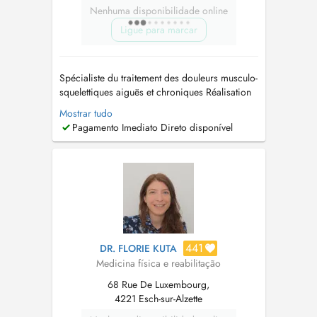
Nenhuma disponibilidade online
Ligue para marcar
Spécialiste du traitement des douleurs musculo-
squelettiques aiguës et chroniques Réalisation
d'infiltrations périphériques articulaires et
Mostrar tudo
périarticulaires Gestion des exercices
Pagamento Imediato Direto disponível
thérapeutiques Connaissance des thérapies
traditionnelles et alternatives Diagnostic et
traitement de l'ostéoporose, ...
441
DR. FLORIE KUTA
Medicina física e reabilitação
68 Rue De Luxembourg,
4221 Esch-sur-Alzette