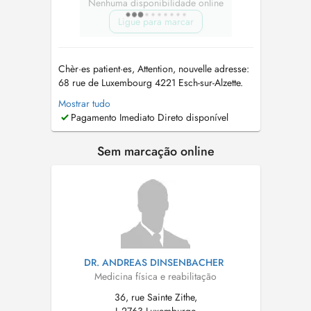
Nenhuma disponibilidade online
Ligue para marcar
Chèr·es patient·es, Attention, nouvelle adresse:
68 rue de Luxembourg 4221 Esch-sur-Alzette.
Le cabinet se trouve au 2e étage, vous pouvez
Mostrar tudo
monter directement. Contact:
Pagamento Imediato Direto disponível
dr.florie.kuta@gmail.com
Tel: 661994897 Le
docteur Florie KUTA prend en charge les
Sem marcação online
pathologies aiguës et chroniques de ...
DR. ANDREAS DINSENBACHER
Medicina física e reabilitação
36, rue Sainte Zithe,