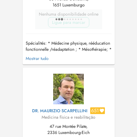
1651 Luxemburgo
Nenhuma disponibilidade online
Ligue para marcar
Spécialités: * Médecine physique, rééducation
fonctionnelle /réadaptation ; * Mésothérapie; *
Médecine morphologique et anti-âge. L'objectif
Mostrar tudo
de la Médecine physique consiste à améliorer
la condition physique de tous les âges et à tous
les niveaux. Ses o...
651
DR. MAURIZIO SCARPELLINI
Medicina física e reabilitação
47 rue Montée Pilate,
2336 Luxembourg-Eich