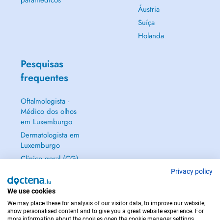
paramédicos
Áustria
Suíça
Holanda
Pesquisas
frequentes
Oftalmologista -
Médico dos olhos
em Luxemburgo
Dermatologista em
Luxemburgo
Clínico geral (CG)
em Luxemburgo
Privacy policy
Ginecologista em
We use cookies
Luxemburgo
We may place these for analysis of our visitor data, to improve our website,
Mostrar tudo →
show personalised content and to give you a great website experience. For
more information about the cookies open the cookie manager settings.