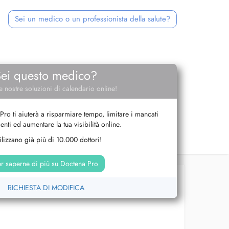
Sei un medico o un professionista della salute?
Sei questo medico?
e nostre soluzioni di calendario online!
Pro ti aiuterà a risparmiare tempo, limitare i mancati
nti ed aumentare la tua visibilità online.
tilizzano già più di 10.000 dottori!
r saperne di più su Doctena Pro
RICHIESTA DI MODIFICA