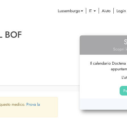
Lussemburgo
IT
Aiuto
Login
L BOF
Scopri l
Il calendario Doctena 
appuntame
L'u
Pe
 questo medico.
Prova la