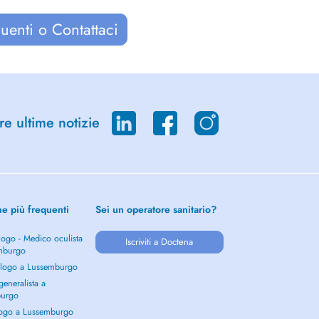
uenti o Contattaci
re ultime notizie
he più frequenti
Sei un operatore sanitario?
ogo - Medico oculista
Iscriviti a Doctena
mburgo
logo a Lussemburgo
eneralista a
burgo
ogo a Lussemburgo