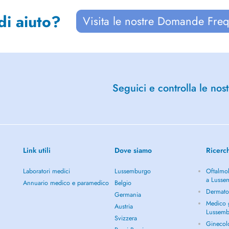
di aiuto?
Visita le nostre Domande Freq
Seguici e controlla le nost
Link utili
Dove siamo
Ricerc
Laboratori medici
Lussemburgo
Oftalmol
a Lusse
Annuario medico e paramedico
Belgio
Dermato
Germania
Medico g
Austria
Lussem
Svizzera
Ginecol