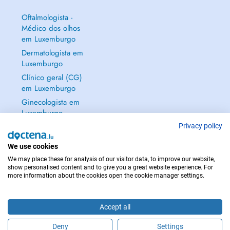
Oftalmologista -
Médico dos olhos
em Luxemburgo
Dermatologista em
Luxemburgo
Clínico geral (CG)
em Luxemburgo
Ginecologista em
Luxemburgo
Mostrar tudo →
Privacy policy
We use cookies
We may place these for analysis of our visitor data, to improve our website,
show personalised content and to give you a great website experience. For
more information about the cookies open the cookie manager settings.
EM CASO DE EMERGÊNCIA, CONTACTE : 112
Copyright © 2026 - DOCTENA S.A. 42, Rue de la Vallée, L-2661 Luxembourg
Accept all
Deny
Settings
Faça uma marcação online