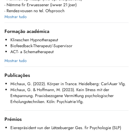
- Nëmme fir Erwuessener (iwwer 21 Joer)
- Rendez-vousen no tel. Ofsprooch
- Keng gläichzäiteg Behandlung vu Familljememberen
Mostrar tudo
- Keng Noutfall- oder psychiatresch Versuergung
Formação académica
Klineschen Hypnotherapeut
Biofeedback-Therapeut/-Supervisor
ACT- a Schematherapeut
Mostrar tudo
Publicações
Michaux, G. (2022). Körper in Trance. Heidelberg: Carl-Auer Vlg.
Michaux, G. & Hoffmann, M. (2023). Kein Stress mit der
Entspannung. Praxisbezogene Vermittlung psychologischer
Erholungstechniken. Köln: Psychiatrie-Vlg.
Prémios
Eierepräsident vun der Lëtzebuerger Ges. fir Psychologie (SLP)