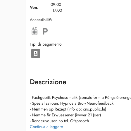
09:00-
Ven.
17:00
Accessibilità
Tipi di pagamento
Descrizione
- Fachgebitt: Psychosomatik (somatoform a Péngstéierung
- Spezialisatioun: Hypnos a Bio-/Neurofeedback
- Nëmmen op Rezept (Info op: cns.public.lu)
- Nëmme fir Erwuessener (iwwer 21 Joer)
- Rendez-vousen no tel. Ofsprooch
- Keng gläichzäiteg Behandlung vu Familljememberen
Continua a leggere