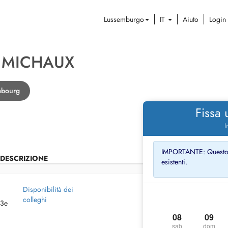
Lussemburgo
IT
Aiuto
Login
S MICHAUX
mbourg
Fissa
I
IMPORTANTE: Questo pr
DESCRIZIONE
esistenti.
Disponibilità dei
colleghi
 3e
08
09
sab
dom