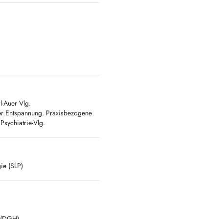
l-Auer Vlg.
er Entspannung. Praxisbezogene
Psychiatrie-Vlg.
ie (SLP)
e (DGH)