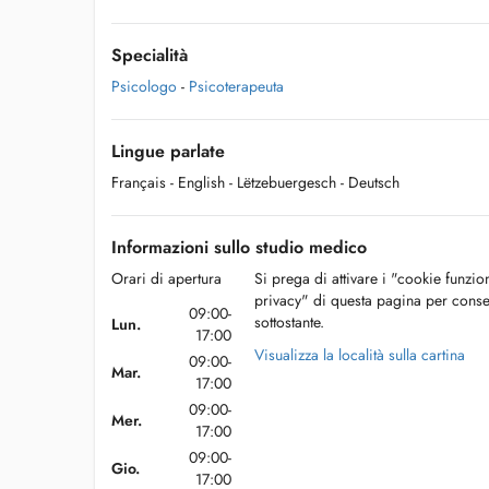
Specialità
Psicologo
-
Psicoterapeuta
Lingue parlate
Français
- English
- Lëtzebuergesch
- Deutsch
Informazioni sullo studio medico
Orari di apertura
Si prega di attivare i "cookie funzio
privacy" di questa pagina per conse
09:00-
sottostante.
Lun.
17:00
Visualizza la località sulla cartina
09:00-
Mar.
17:00
09:00-
Mer.
17:00
09:00-
Gio.
17:00