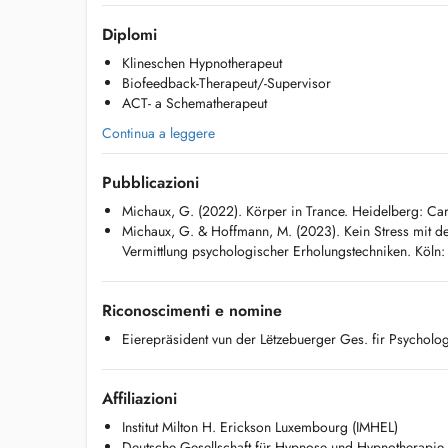
- Keng Noutfall- oder psychiatresch Versuergung
Diplomi
Klineschen Hypnotherapeut
Biofeedback-Therapeut/-Supervisor
ACT- a Schematherapeut
Continua a leggere
Pubblicazioni
Michaux, G. (2022). Körper in Trance. Heidelberg: Car
Michaux, G. & Hoffmann, M. (2023). Kein Stress mit d
Vermittlung psychologischer Erholungstechniken. Köln: 
Riconoscimenti e nomine
Eierepräsident vun der Lëtzebuerger Ges. fir Psycholog
Affiliazioni
Institut Milton H. Erickson Luxembourg (IMHEL)
Deutsche Gesellschaft für Hypnose und Hypnotherapi