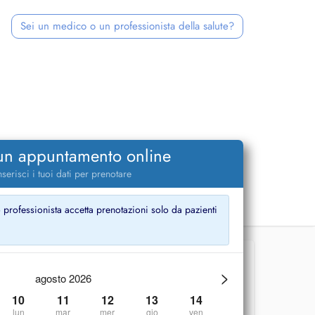
Sei un medico o un professionista della salute?
 un appuntamento online
nserisci i tuoi dati per prenotare
ofessionista accetta prenotazioni solo da pazienti
>
agosto 2026
10
11
12
13
14
lun
mar
mer
gio
ven