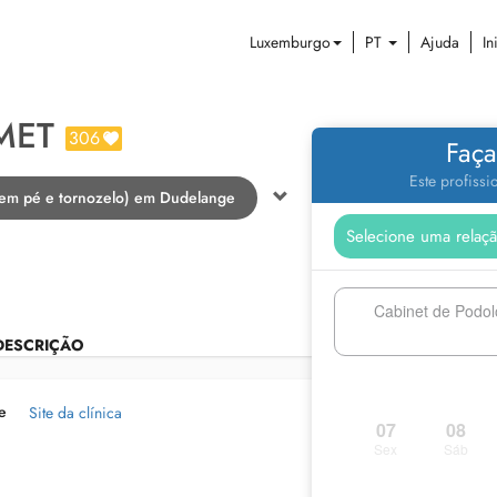
Luxemburgo
PT
Ajuda
In
MET
306
Faça
Este profiss
 em pé e tornozelo) em Dudelange
Cabinet de Podo
DESCRIÇÃO
e
Site da clínica
07
08
Sex
Sáb