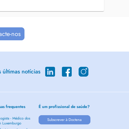
acte-nos
últimas notícias
sas frequentes
É um profissional de saúde?
ogista - Médico dos
Subscrever à Doctena
m Luxemburgo