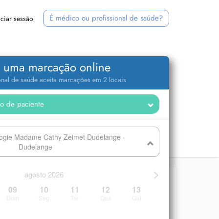
É médico ou profissional de saúde?
iciar sessão
 uma marcação online
ional de saúde aceita marcações em 2 locais
logie Madame Cathy Zeimet Dudelange -
Dudelange
>
agosto 2026
09
10
11
12
13
Dom
Seg
Ter
Qua
Qui