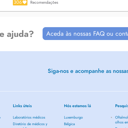
306
Recomendações
de ajuda?
Aceda às nossas FAQ ou cont
Siga-nos e acompanhe as nossas 
Links úteis
Nós estamos lá
Pesqui
o
Laboratórios médicos
Luxemburgo
Oftalmol
olhos e
Diretório de médicos y
Bélgica