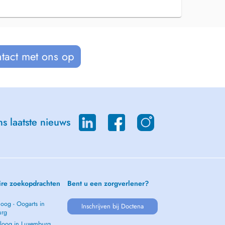
tact met ons op
s laatste nieuws
ire zoekopdrachten
Bent u een zorgverlener?
oog - Oogarts in
Inschrijven bij Doctena
urg
loog in Luxemburg