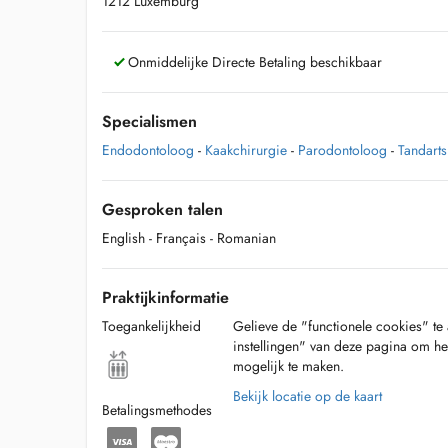
1212 Luxemburg
Onmiddelijke Directe Betaling beschikbaar
Specialismen
Endodontoloog
-
Kaakchirurgie
-
Parodontoloog
-
Tandarts
Gesproken talen
English
- Français
- Romanian
Praktijkinformatie
Toegankelijkheid
Gelieve de "functionele cookies" te 
instellingen" van deze pagina om he
mogelijk te maken.
Bekijk locatie op de kaart
Betalingsmethodes