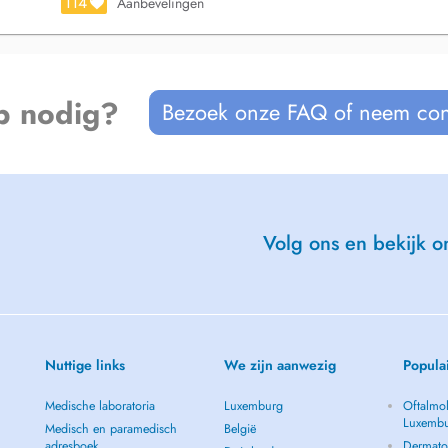
114
Aanbevelingen
p nodig?
Bezoek onze FAQ of neem con
Volg ons en bekijk on
Nuttige links
We zijn aanwezig
Popula
Medische laboratoria
Luxemburg
Oftalmol
Luxemb
Medisch en paramedisch
België
adresboek
Dermato