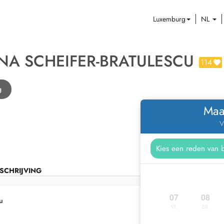
Luxemburg
NL
NA SCHEIFER-BRATULESCU
114
g
Maa
V
SCHRIJVING
07
08
u
vr.
za.