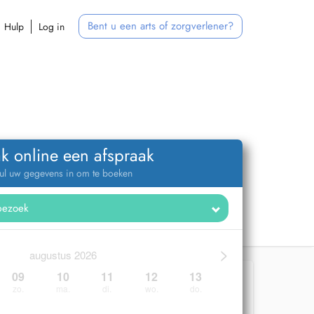
Bent u een arts of zorgverlener?
Hulp
Log in
k online een afspraak
ul uw gegevens in om te boeken
>
augustus 2026
09
10
11
12
13
zo.
ma.
di.
wo.
do.