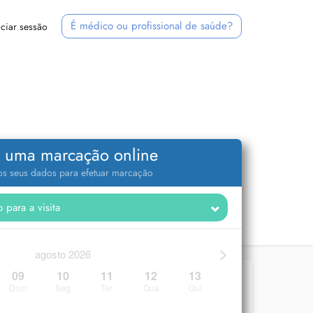
É médico ou profissional de saúde?
iciar sessão
 uma marcação online
 os seus dados para efetuar marcação
>
agosto 2026
09
10
11
12
13
Dom
Seg
Ter
Qua
Qui