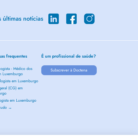
últimas notícias
sas frequentes
É um profissional de saúde?
ogista - Médico dos
Subscrever à Doctena
m Luxemburgo
logista em Luxemburgo
 geral (CG) em
urgo
ogista em Luxemburgo
 tudo →