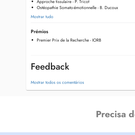
Approche tissulaire - P. Tricot
Vous pouvez me contacter au +352 661 891 010 pour tout 
Ostéopathie Somato-émotionnelle - B. Ducoux
rendez-vous.
Site internet: https://www.tedeschi-pierre.lu/votre-osteopa
Mostrar tudo
Prémios
Premier Prix de la Recherche - IORB
Feedback
Mostrar todos os comentários
Precisa 