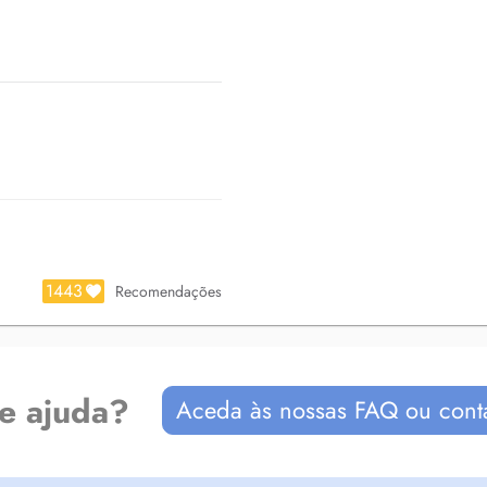
renseignement ou annulation d'un
the/
1443
Recomendações
de ajuda?
Aceda às nossas FAQ ou cont