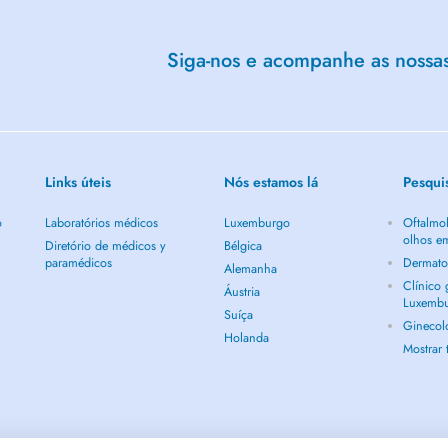
Siga-nos e acompanhe as nossas 
Links úteis
Nós estamos lá
Pesqui
o
Laboratórios médicos
Luxemburgo
Oftalmol
olhos e
Diretório de médicos y
Bélgica
paramédicos
Dermato
Alemanha
Clínico
Áustria
Luxemb
Suíça
Ginecol
Holanda
Mostrar