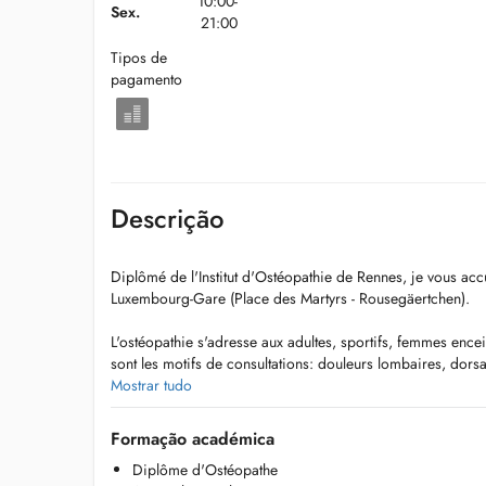
10:00-
Sex.
21:00
Tipos de
pagamento
Descrição
Diplômé de l'Institut d'Ostéopathie de Rennes, je vous ac
Luxembourg-Gare (Place des Martyrs - Rousegäertchen).
L'ostéopathie s'adresse aux adultes, sportifs, femmes ence
sont les motifs de consultations: douleurs lombaires, dorsa
traumatiques ou post chirurgicales, troubles du transit, etc.
Mostrar tudo
Mon parcours de danseur professionnel et ma formation d
Formação académica
renforcer ma passion pour le corps humain.
Diplôme d'Ostéopathe