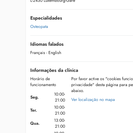
L-2430 Luxembourg-Gare
Especialidades
Osteopata
Idiomas falados
Français
- English
Informações da clínica
Horário de
Por favor active os "cookies funci
funcionamento
privacidade" desta página para p
abaixo.
10:00-
Seg.
Ver localização no mapa
21:00
10:00-
Ter.
21:00
13:00-
Qua.
21:00