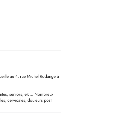
cueille au 4, rue Michel Rodange à
intes, seniors, etc... Nombreux
les, cervicales, douleurs post
..
'ostéopathie m'ont permis de