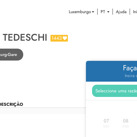
Luxemburgo
PT
Ajuda
In
E TEDESCHI
1443
urg-Gare
Faça
Insira
DESCRIÇÃO
07
08
Sex
Sáb