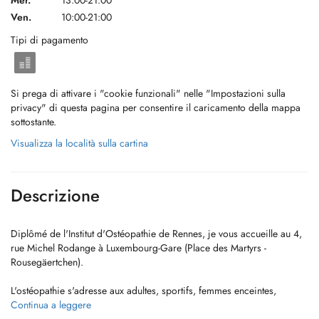
Mer.
13:00-21:00
Ven.
10:00-21:00
Tipi di pagamento
Si prega di attivare i "cookie funzionali" nelle "Impostazioni sulla
privacy" di questa pagina per consentire il caricamento della mappa
sottostante.
Visualizza la località sulla cartina
Descrizione
Diplômé de l'Institut d'Ostéopathie de Rennes, je vous accueille au 4,
rue Michel Rodange à Luxembourg-Gare (Place des Martyrs -
Rousegäertchen).
L'ostéopathie s'adresse aux adultes, sportifs, femmes enceintes,
seniors, etc... Nombreux sont les motifs de consultations: douleurs
Continua a leggere