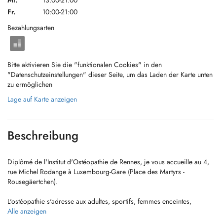
Mi.
13:00-21:00
Fr.
10:00-21:00
Bezahlungsarten
Bitte aktivieren Sie die "funktionalen Cookies" in den
"Datenschutzeinstellungen" dieser Seite, um das Laden der Karte unten
zu ermöglichen
Lage auf Karte anzeigen
Beschreibung
Diplômé de l'Institut d'Ostéopathie de Rennes, je vous accueille au 4,
rue Michel Rodange à Luxembourg-Gare (Place des Martyrs -
Rousegäertchen).
L'ostéopathie s'adresse aux adultes, sportifs, femmes enceintes,
seniors, etc... Nombreux sont les motifs de consultations: douleurs
Alle anzeigen