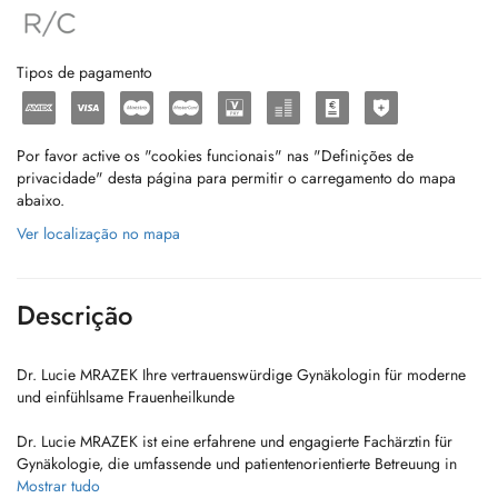
Tipos de pagamento
Por favor active os "cookies funcionais" nas "Definições de
privacidade" desta página para permitir o carregamento do mapa
abaixo.
Ver localização no mapa
Descrição
Dr. Lucie MRAZEK Ihre vertrauenswürdige Gynäkologin für moderne
und einfühlsame Frauenheilkunde
Dr. Lucie MRAZEK ist eine erfahrene und engagierte Fachärztin für
Gynäkologie, die umfassende und patientenorientierte Betreuung in
allen Bereichen der Frauengesundheit anbietet. Ob
Mostrar tudo