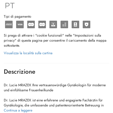
Tipi di pagamento
Si prega di attivare i "cookie funzionali" nelle "Impostazioni sulla
privacy" di questa pagina per consentire il caricamento della mappa
sottostante.
Visualizza la località sulla cartina
Descrizione
Dr. Lucie MRAZEK Ihre vertrauenswürdige Gynäkologin für moderne
und einfühlsame Frauenheilkunde
Dr. Lucie MRAZEK ist eine erfahrene und engagierte Fachärztin für
Gynäkologie, die umfassende und patientenorientierte Betreuung in
allen Bereichen der Frauengesundheit anbietet. Ob
Continua a leggere