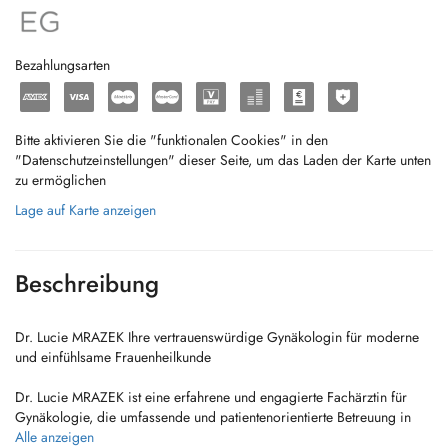
Bezahlungsarten
Bitte aktivieren Sie die "funktionalen Cookies" in den
"Datenschutzeinstellungen" dieser Seite, um das Laden der Karte unten
zu ermöglichen
Lage auf Karte anzeigen
Beschreibung
Dr. Lucie MRAZEK Ihre vertrauenswürdige Gynäkologin für moderne
und einfühlsame Frauenheilkunde
Dr. Lucie MRAZEK ist eine erfahrene und engagierte Fachärztin für
Gynäkologie, die umfassende und patientenorientierte Betreuung in
allen Bereichen der Frauengesundheit anbietet. Ob
Alle anzeigen