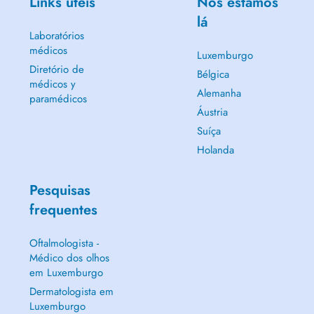
Links úteis
Nós estamos
lá
Laboratórios
médicos
Luxemburgo
Diretório de
Bélgica
médicos y
Alemanha
paramédicos
Áustria
Suíça
Holanda
Pesquisas
frequentes
Oftalmologista -
Médico dos olhos
em Luxemburgo
Dermatologista em
Luxemburgo