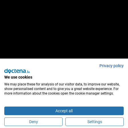
Privacy policy
We use cookies
We may place these for analysis of our visitor data, to improve our website,
show personalised content and to give you a great website experience. For
more information about the cookies open the cookie manager settings.
Accept all
Deny
Settings
É este profissional de saúde?