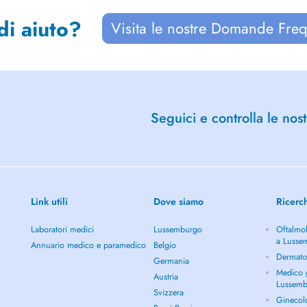
di aiuto?
Visita le nostre Domande Freq
Seguici e controlla le nost
Link utili
Dove siamo
Ricerc
Laboratori medici
Lussemburgo
Oftalmol
a Lusse
Annuario medico e paramedico
Belgio
Dermato
Germania
Medico g
Austria
Lussem
Svizzera
Ginecol