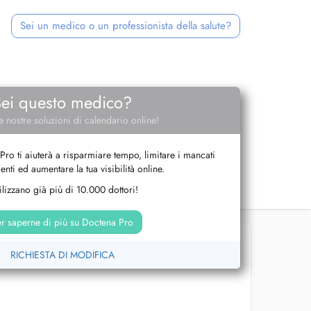
Sei un medico o un professionista della salute?
Sei questo medico?
e nostre soluzioni di calendario online!
Pro ti aiuterà a risparmiare tempo, limitare i mancati
nti ed aumentare la tua visibilità online.
tilizzano già più di 10.000 dottori!
r saperne di più su Doctena Pro
RICHIESTA DI MODIFICA