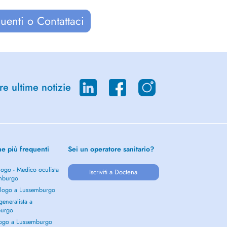
uenti o Contattaci
re ultime notizie
he più frequenti
Sei un operatore sanitario?
ogo - Medico oculista
Iscriviti a Doctena
mburgo
logo a Lussemburgo
eneralista a
burgo
ogo a Lussemburgo