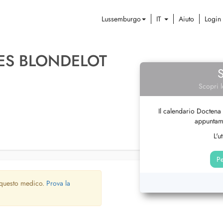
Lussemburgo
IT
Aiuto
Login
ES BLONDELOT
Scopri l
Il calendario Doctena 
appuntame
L'u
Pe
 questo medico.
Prova la