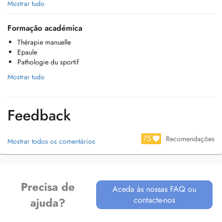
Je suis spécialisé en thérapie manuelle, en rééducation du sportif, sur
Mostrar tudo
les épaules et le système nerveux périphérique ( sciatique etc...)
Formação académica
J'utilise également les ventouses et le strapping/ tapping en
Thérapie manuelle
complément de soin.
Epaule
Pathologie du sportif
Je prends autant de plaisir à accompagner les sportifs professionnels
que les personnes âgées dans leur rééducation.
Mostrar tudo
Feedback
75
Recomendações
Mostrar todos os comentários
Precisa de
Aceda às nossas FAQ ou
contacte-nos
ajuda?