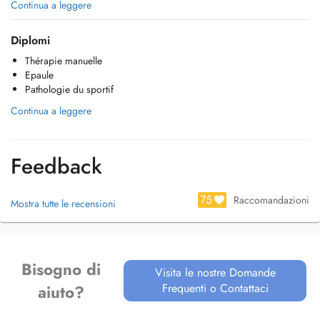
Je suis spécialisé en thérapie manuelle, en rééducation du sportif, sur
Continua a leggere
les épaules et le système nerveux périphérique ( sciatique etc...)
Diplomi
J'utilise également les ventouses et le strapping/ tapping en
Thérapie manuelle
complément de soin.
Epaule
Pathologie du sportif
Je prends autant de plaisir à accompagner les sportifs professionnels
que les personnes âgées dans leur rééducation.
Continua a leggere
Feedback
75
Raccomandazioni
Mostra tutte le recensioni
Bisogno di
Visita le nostre Domande
Frequenti o Contattaci
aiuto?