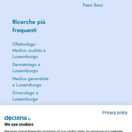
Paesi Bassi
Ricerche più
frequenti
Oftalmologo -
Medico oculista a
Lussemburgo
Dermatologo a
Lussemburgo
Medico generalista
a Lussemburgo
Ginecologo a
Lussemburgo
Continua a leggere
→
Privacy policy
We use cookies
We may place these for analysis of our visitor data, to improve our website,