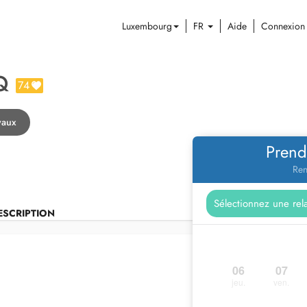
Luxembourg
FR
Aide
Connexion
Q
74
vaux
Prend
Ren
ESCRIPTION
06
07
jeu.
ven.