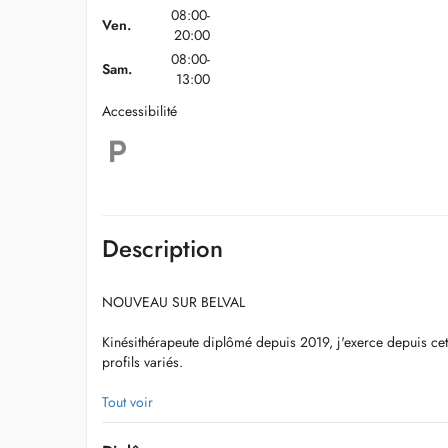
08:00-
Ven.
20:00
08:00-
Sam.
13:00
Accessibilité
Description
NOUVEAU SUR BELVAL
Kinésithérapeute diplômé depuis 2019, j'exerce depuis cet
profils variés.
Je suis spécialisé en thérapie manuelle, en rééducation du s
Tout voir
système nerveux périphérique ( sciatique etc...)