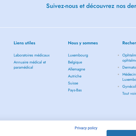
Suivez-nous et découvrez nos dern
Liens utiles
Nous y sommes
Recher
Laboratoires médicaux
Luxembourg
Ophtalm
ophtalm
Annuaire médical et
Belgique
paramédical
Dermato
Allemagne
Médecin 
Autriche
Luxemb
Suisse
Gynécol
Pays-Bas
Tout vo
Privacy policy