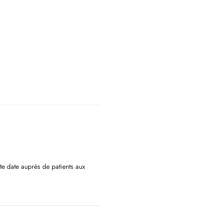
te date auprès de patients aux
portif, sur les épaules et le