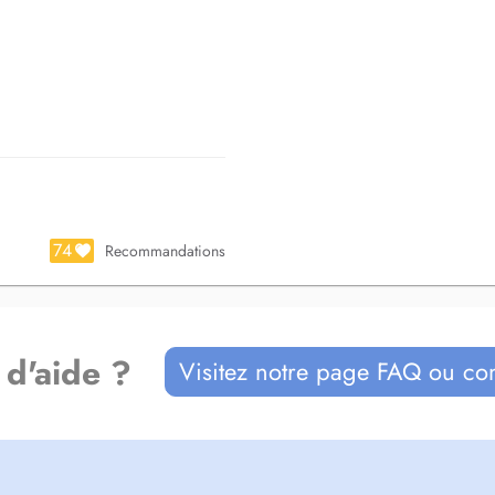
en complément de soin.
fessionnels que les personnes
74
Recommandations
 d'aide ?
Visitez notre page FAQ ou co