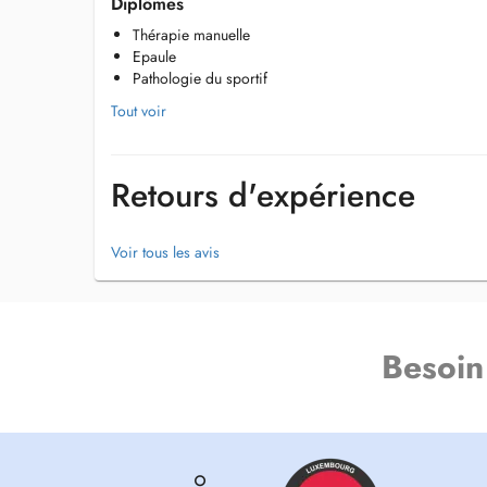
Diplômes
J'utilise également les ventouses et le strapping/ tapping 
Thérapie manuelle
Epaule
Je prends autant de plaisir à accompagner les sportifs pro
Pathologie du sportif
âgées dans leur rééducation.
Tout voir
Retours d'expérience
Voir tous les avis
Besoin