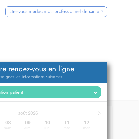
Êtes-vous médecin ou professionnel de santé ?
re rendez-vous en ligne
seignez les informations suivantes
>
août 2026
08
09
10
11
12
sam.
dim.
lun.
mar.
mer.