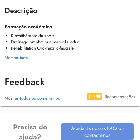
Descrição
Formação académica
Kinésithérapie du sport
Drainage lymphatique manuel (Leduc)
Réhabilitation Oro-maxillo-fasciale
Mostrar tudo
Feedback
116
Recomendações
Mostrar todos os comentários
Precisa de
Aceda às nossas FAQ ou
contacte-nos
ajuda?