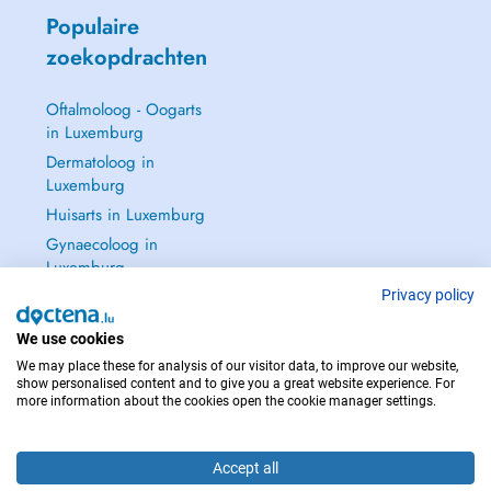
Populaire
zoekopdrachten
Oftalmoloog - Oogarts
in Luxemburg
Dermatoloog in
Luxemburg
Huisarts in Luxemburg
Gynaecoloog in
Luxemburg
Zie alle →
Privacy policy
We use cookies
We may place these for analysis of our visitor data, to improve our website,
show personalised content and to give you a great website experience. For
more information about the cookies open the cookie manager settings.
NEEM IN GEVAL VAN NOOD CONTACT OP MET : 112
Copyright © 2026 - DOCTENA S.A. 42, Rue de la Vallée, L-2661 Luxembourg
Accept all