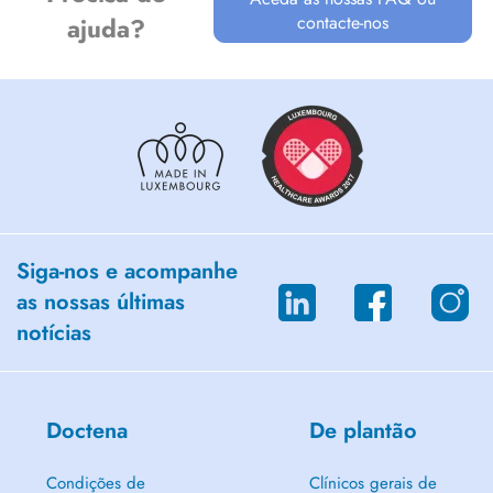
contacte-nos
ajuda?
Siga-nos e acompanhe
as nossas últimas
notícias
Doctena
De plantão
Condições de
Clínicos gerais de