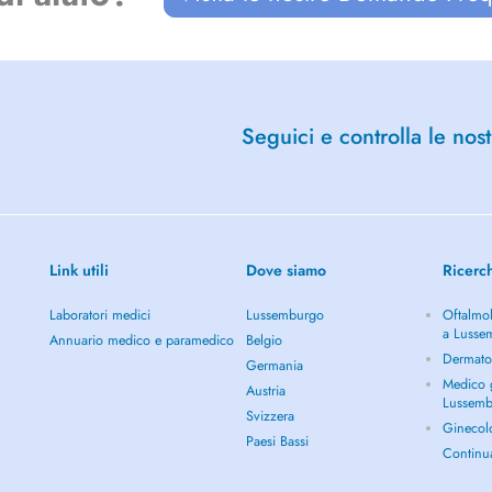
Seguici e controlla le nost
Link utili
Dove siamo
Ricerc
Laboratori medici
Lussemburgo
Oftalmol
a Lusse
Annuario medico e paramedico
Belgio
Dermato
Germania
Medico g
Austria
Lussem
Svizzera
Ginecol
Paesi Bassi
Continu