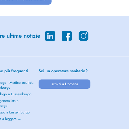
re ultime notizie
he più frequenti
Sei un operatore sanitario?
ogo - Medico oculista
Iscriviti a Doctena
mburgo
logo a Lussemburgo
eneralista a
burgo
ogo a Lussemburgo
a a leggere →