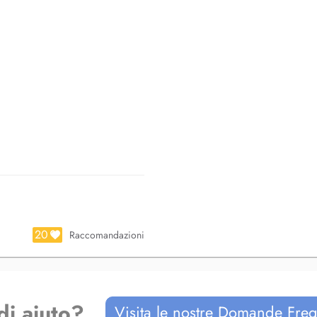
20
Raccomandazioni
di aiuto?
Visita le nostre Domande Freq