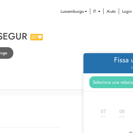
Lussemburgo
IT
Aiuto
Login
SSEGUR
20
dange
Fissa
I
07
08
ven
sab