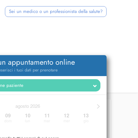
Sei un medico o un professionista della salute?
 un appuntamento online
nserisci i tuoi dati per prenotare
>
agosto 2026
09
10
11
12
13
dom
lun
mar
mer
gio