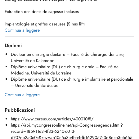
Extraction des dents de sagesse incluses
Implantologie et greffes osseuses (Sinus lift)
Continua a leggere
Traitement des troubles de larticulation temporo-mandibulaire (ATM)
Diplomi
Pathologies buccales
Docteur en chirurgie dentaire – Faculté de chirurgie dentaire,
Université de Kalamoon
Dégagement de la canine incluse
Diplôme universitaire (DU) de chirurgie orale – Faculté de
Médecine, Université de Lorraine
Prise en charge des patients à haut risque hémorragique
Diplôme universitaire (DU) de chirurgie implantaire et parodontale
– Université de Bordeaux
Injection de toxine botulique (Botox)
Continua a leggere
Injection dacide hyaluronique
Pubblicazioni
https://www.cureus.com/articles/400010#!/
https://api.mycongressonline.net/api-Congress-agenda.html?
record=185911e3-4f33-6240-c013-
6707de2a0e0c&key=ab10c6a3e4ba4db1629057c3d8dca3e6665