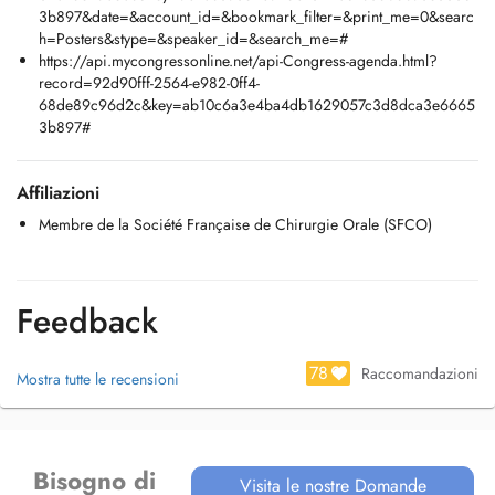
3b897&date=&account_id=&bookmark_filter=&print_me=0&searc
h=Posters&stype=&speaker_id=&search_me=#
https://api.mycongressonline.net/api-Congress-agenda.html?
record=92d90fff-2564-e982-0ff4-
68de89c96d2c&key=ab10c6a3e4ba4db1629057c3d8dca3e6665
3b897#
Affiliazioni
Membre de la Société Française de Chirurgie Orale (SFCO)
Feedback
78
Raccomandazioni
Mostra tutte le recensioni
Bisogno di
Visita le nostre Domande