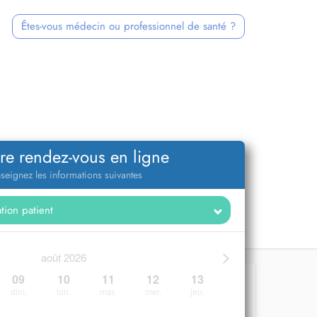
Êtes-vous médecin ou professionnel de santé ?
re rendez-vous en ligne
seignez les informations suivantes
>
août 2026
09
10
11
12
13
dim.
lun.
mar.
mer.
jeu.