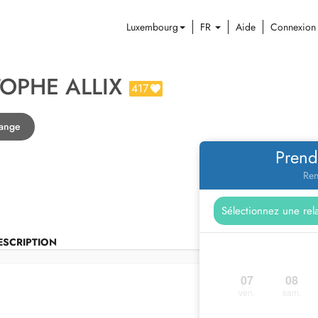
Luxembourg
FR
Aide
Connexion
TOPHE ALLIX
417
dange
Prend
Ren
ESCRIPTION
07
08
ven.
sam.