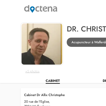
DR. CHRIS
Acupuncteur à Walfer
+5 photos
CABINET
D
Cabinet Dr Allix Christophe
20 rue de l'Eglise,