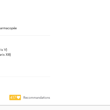
Pharmacopée
is V)
is XIII)
417
Recommandations