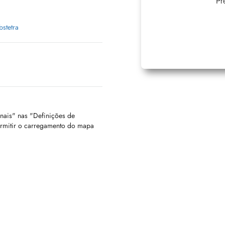
Pr
bstetra
onais" nas "Definições de
ermitir o carregamento do mapa