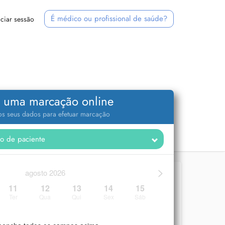
É médico ou profissional de saúde?
iciar sessão
 uma marcação online
 os seus dados para efetuar marcação
>
agosto 2026
11
12
13
14
15
Ter
Qua
Qui
Sex
Sáb