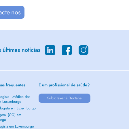
acte-nos
últimas notícias
sas frequentes
É um profissional de saúde?
ogista - Médico dos
Subscrever à Doctena
m Luxemburgo
logista em Luxemburgo
 geral (CG) em
urgo
ogista em Luxemburgo