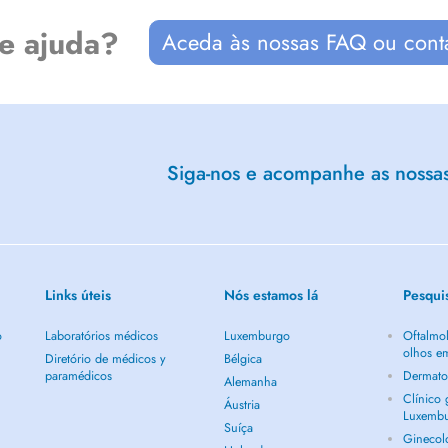
de ajuda?
Aceda às nossas FAQ ou cont
Siga-nos e acompanhe as nossas 
Links úteis
Nós estamos lá
Pesqui
o
Laboratórios médicos
Luxemburgo
Oftalmol
olhos e
Diretório de médicos y
Bélgica
paramédicos
Dermato
Alemanha
Clínico
Áustria
Luxemb
Suíça
Ginecol