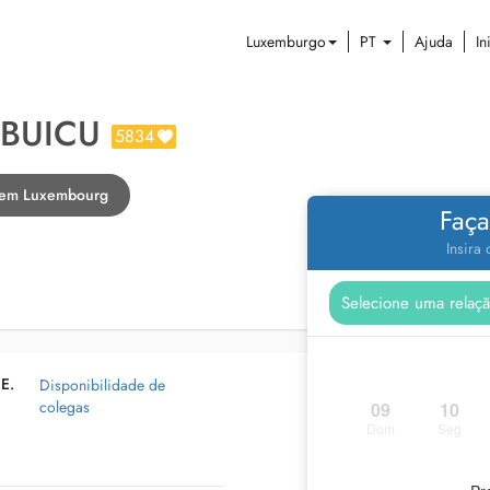
Luxemburgo
PT
Ajuda
In
 BUICU
5834
a em Luxembourg
Faça
Insira
E.
Disponibilidade de
colegas
09
10
Dom
Seg