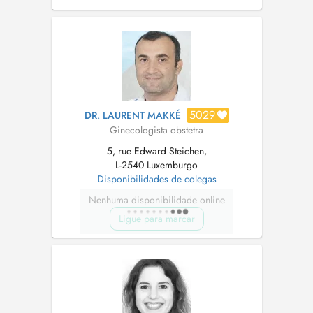
de gynécologie obstétrique - Centre Hospitalo-
Universitaire d'Angers (Angers - France) et à
l'Institut de Cancérologie de l'Ouest (Angers -
France) - Apprentiss...
5029
DR. LAURENT MAKKÉ
Ginecologista obstetra
5, rue Edward Steichen,
L-2540 Luxemburgo
Disponibilidades de colegas
Nenhuma disponibilidade online
Ligue para marcar