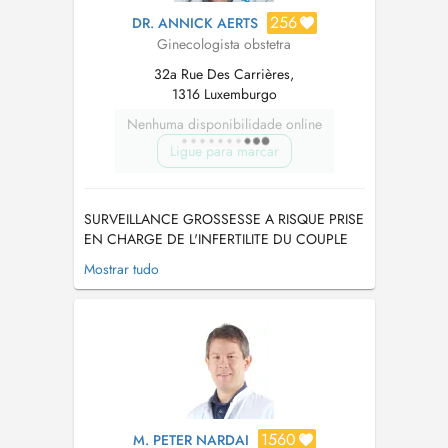
256
DR. ANNICK AERTS
Ginecologista obstetra
32a Rue Des Carrières,
1316 Luxemburgo
Nenhuma disponibilidade online
Ligue para marcar
SURVEILLANCE GROSSESSE A RISQUE PRISE
EN CHARGE DE L'INFERTILITE DU COUPLE
TRAITEMENT FIV CHIRURGIE
Mostrar tudo
GYNECOLOGIQUE ABDOMINALE -
VAGINALE - LAPAROSCOPIQUE ONCOLOGIE
GYNECOLOGIQUE ET MALADIES
MAMMAIRES Les rendez-vous non respectés et
non annulés 24H avant par Doctena ou par
téléphone (26.09....
1560
M. PETER NARDAI