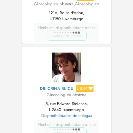
Ginecologista obstetra
,
Ginecologista
121A, Route d'Arlon,
L-1150 Luxemburgo
Nenhuma disponibilidade online
Ligue para marcar
5834
DR. CRINA BUICU
Ginecologista obstetra
5, rue Edward Steichen,
L-2540 Luxemburgo
Disponibilidades de colegas
Nenhuma disponibilidade online
Ligue para marcar