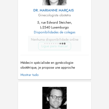
DR. MARIANNE MARÇAIS
Ginecologista obstetra
5, rue Edward Steichen,
L-2540 Luxemburgo
Disponibilidades de colegas
Nenhuma disponibilidade online
Ligue para marcar
Médecin spécialisée en gynécologie-
obstétrique, je propose une approche
médicale humaine pour accompagner les
Mostrar tudo
femmes à chaque moment-clé de leur vie, de
ladolescence à la ménopause, en passant par la
grossesse. Ma pratique repose sur une prise en
charge globale, nourrie par une formation
complément...