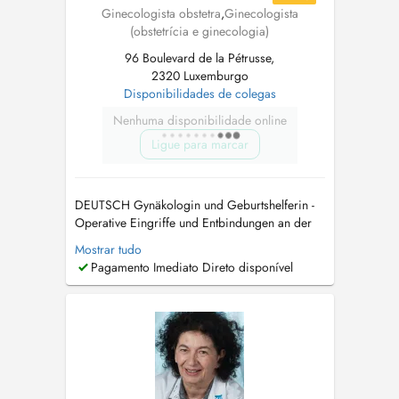
Ginecologista obstetra
,
Ginecologista
(obstetrícia e ginecologia)
96 Boulevard de la Pétrusse,
2320 Luxemburgo
Disponibilidades de colegas
Nenhuma disponibilidade online
Ligue para marcar
DEUTSCH Gynäkologin und Geburtshelferin -
Operative Eingriffe und Entbindungen an der
Clinique Bohler - Hôpitaux Robert Schuman
Mostrar tudo
Wichtige Hinweise zur Terminvereinbarung:
Pagamento Imediato Direto disponível
Für neue schwangere Patientinnen: Bitte keine
Online-Terminbuchung über Doctena. Eine
vorherige telefonische Rücksprache ist e...