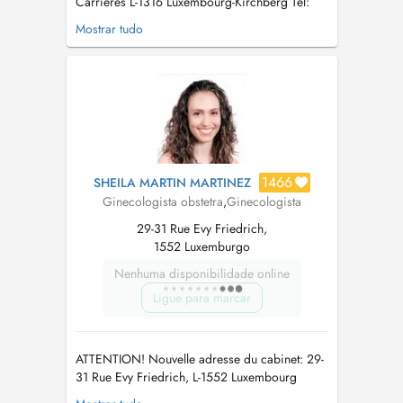
Carrières L-1316 Luxembourg-Kirchberg Tel:
00352 26090840 Terminvereinbarung auch
Mostrar tudo
telefonisch/ RDV aussi par téléphone/ for
appointments contact also: Tel./ Tél/ phone:
26090840 Betreuung von
Risikoschwangerschaften/ Surveillance des
grossesses à r...
1466
SHEILA MARTIN MARTINEZ
Ginecologista obstetra
,
Ginecologista
29-31 Rue Evy Friedrich,
1552 Luxemburgo
Nenhuma disponibilidade online
Ligue para marcar
ATTENTION! Nouvelle adresse du cabinet: 29-
31 Rue Evy Friedrich, L-1552 Luxembourg
(Gasperich) Horaires: - Lundi, Mardi, Jeudi,