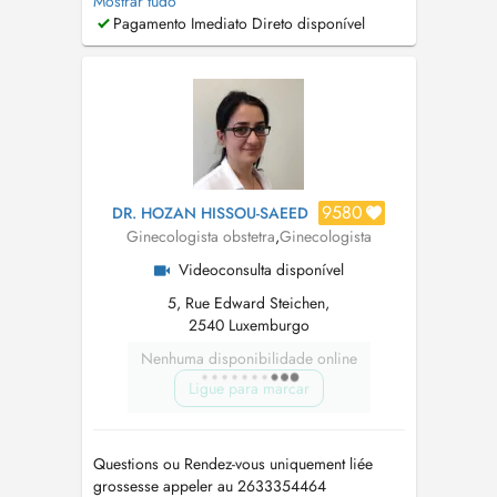
Mostrar tudo
Vendredi: 8.00-12.00 et 13.00-15.30 - Mercredi
Pagamento Imediato Direto disponível
de 8:00 a 12:00 h Pour prendre rendez-vous,
vous pouvez aussi le faire par téléphone: +352
27 86 17 07 Aussi vous po...
9580
DR. HOZAN HISSOU-SAEED
Ginecologista obstetra
,
Ginecologista
Videoconsulta disponível
5, Rue Edward Steichen,
2540 Luxemburgo
Nenhuma disponibilidade online
Ligue para marcar
Questions ou Rendez-vous uniquement liée
grossesse appeler au 2633354464