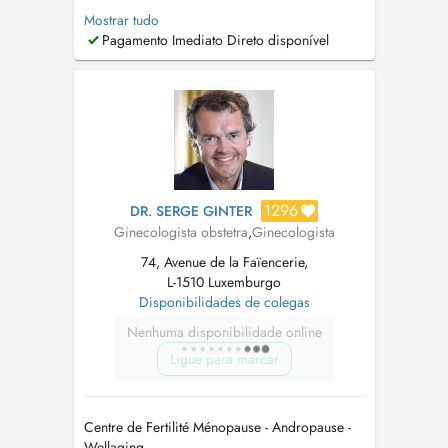
Téléconsultation Disponible tous les jours à
Mostrar tudo
11h00. Merci de vous inscrire par doctena. PID
Pagamento Imediato Direto disponível
disponible Gynécologue-obstétricienne
spécialisée dans le suivi gynécologique, la
grossesse, la fertilité et la santé féminine à...
1296
DR. SERGE GINTER
Ginecologista obstetra
,
Ginecologista
74, Avenue de la Faïencerie,
L-1510 Luxemburgo
Disponibilidades de colegas
Nenhuma disponibilidade online
Ligue para marcar
Centre de Fertilité Ménopause - Andropause -
Wellaging