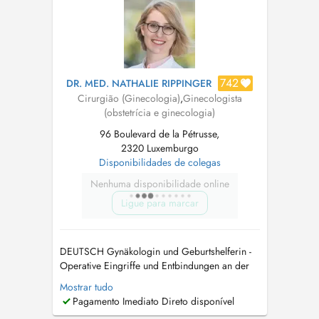
742
DR. MED. NATHALIE RIPPINGER
Cirurgião (Ginecologia)
,
Ginecologista
(obstetrícia e ginecologia)
96 Boulevard de la Pétrusse,
2320 Luxemburgo
Disponibilidades de colegas
Nenhuma disponibilidade online
Ligue para marcar
DEUTSCH Gynäkologin und Geburtshelferin -
Operative Eingriffe und Entbindungen an der
Clinique Bohler - Hôpitaux Robert Schuman
Mostrar tudo
Wichtige Hinweise zur Terminvereinbarung:
Pagamento Imediato Direto disponível
Für neue schwangere Patientinnen: Bitte keine