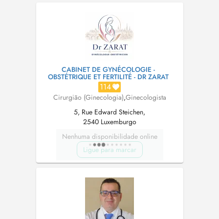
Online-Terminbuchung über Doctena. Eine
vorherige telefonische Rücksprache ist e...
CABINET DE GYNÉCOLOGIE -
OBSTÉTRIQUE ET FERTILITÉ - DR ZARAT
114
Cirurgião (Ginecologia)
,
Ginecologista
5, Rue Edward Steichen,
2540 Luxemburgo
Nenhuma disponibilidade online
Ligue para marcar