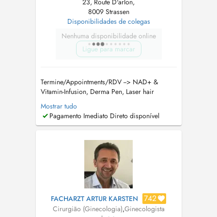
23, Route D'arlon,
8009 Strassen
Disponibilidades de colegas
Nenhuma disponibilidade online
Ligue para marcar
Termine/Appointments/RDV --> NAD+ &
Vitamin-Infusion, Derma Pen, Laser hair
removal and cosmetic medecin on --> Doctena
Mostrar tudo
NAD+ CENTER Dr. Janine Lemke Ihre
Pagamento Imediato Direto disponível
erfahrene Frauenärztin für einfühlsame
Gynäkologie und individuelle Betreuung Dr.
Janine Lemke ist Ihre vertrauensvolle
Ansprechpartnerin ...
742
FACHARZT ARTUR KARSTEN
Cirurgião (Ginecologia)
,
Ginecologista