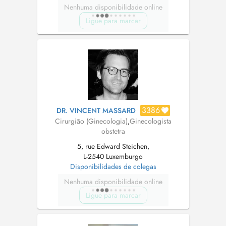
Nenhuma disponibilidade online
Ligue para marcar
3386
DR. VINCENT MASSARD
Cirurgião (Ginecologia)
,
Ginecologista
obstetra
5, rue Edward Steichen,
L-2540 Luxemburgo
Disponibilidades de colegas
Nenhuma disponibilidade online
Ligue para marcar