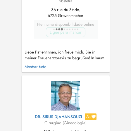
obstetra
36 rue du Stade,
6725 Grevenmacher
Nenhuma disponibilidade online
Ligue para marcar
Liebe Patientinnen, ich freue mich, Sie in
meiner Frauenarztpraxis zu begrüßen! In kaum
einem anderen Bereich der Medizin sind das
Mostrar tudo
vertrauensvolle Verhältnis und die Kenntnis Ihrer
individuellen gesundheitlichen Situation, Ihrer
persönlichen Wünsche und individuellen
Bedürfnisse so entscheidend ...
75
DR. SIRUS DJAHANSOUZI
Cirurgião (Ginecologia)