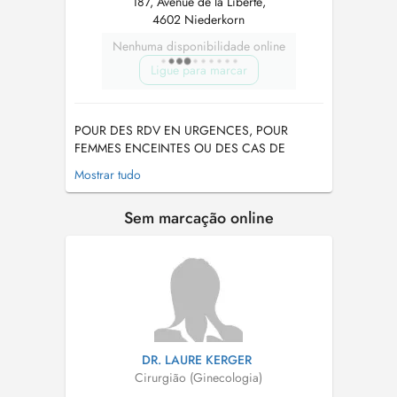
187, Avenue de la Liberté,
4602 Niederkorn
Nenhuma disponibilidade online
Ligue para marcar
POUR DES RDV EN URGENCES, POUR
FEMMES ENCEINTES OU DES CAS DE
CANCER, VEUILLEZ DIRECTEMENT APPELER
Mostrar tudo
LE CABINET POUR UN RDV PLUS PROCHE!!
571166163 Le DR Djahansouzi est spécialiste
Sem marcação online
en gynécologie et obstétrique et diplômé en
gynécologie oncologique. Lors de votre rdv
veuillez vous présenter dir...
DR. LAURE KERGER
Cirurgião (Ginecologia)