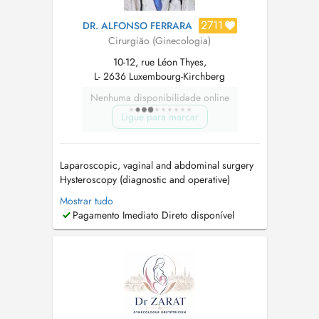
2711
DR. ALFONSO FERRARA
Cirurgião (Ginecologia)
10-12, rue Léon Thyes,
L- 2636 Luxembourg-Kirchberg
Nenhuma disponibilidade online
Ligue para marcar
Laparoscopic, vaginal and abdominal surgery
Hysteroscopy (diagnostic and operative)
Gynecological oncology (diagnosis and
Mostrar tudo
surgical treatment) Urogynecology Pelvic
Pagamento Imediato Direto disponível
functional disorders Pelvic inflammatory
disease Infertility Contraception Menopause
Cancer screening Pelvic ultrasounds Obste...