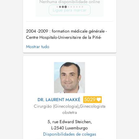
Nenhuma disponibilidade online
Ligue para marcar
2004 -2009 : formation médicale générale -
Centre Hospitalo-Universitaire de la Pitié-
Salpêtrière (Paris - France) 2009-2015 : internat
Mostrar tudo
de gynécologie obstétrique - Centre Hospitalo-
Universitaire d'Angers (Angers - France) et à
l'Institut de Cancérologie de l'Ouest (Angers -
France) - Apprentiss...
5029
DR. LAURENT MAKKÉ
Cirurgião (Ginecologia)
,
Ginecologista
obstetra
5, rue Edward Steichen,
L-2540 Luxemburgo
Disponibilidades de colegas