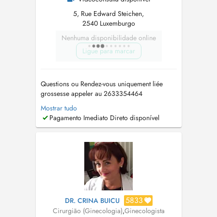
5, Rue Edward Steichen,
2540 Luxemburgo
Nenhuma disponibilidade online
Ligue para marcar
Questions ou Rendez-vous uniquement liée
grossesse appeler au 2633354464
Téléconsultation Disponible tous les jours à
Mostrar tudo
11h00. Merci de vous inscrire par doctena. PID
Pagamento Imediato Direto disponível
disponible Gynécologue-obstétricienne
spécialisée dans le suivi gynécologique, la
grossesse, la fertilité et la santé féminine à...
5833
DR. CRINA BUICU
Cirurgião (Ginecologia)
,
Ginecologista