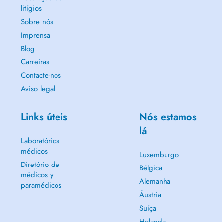
litígios
Treatments:
Sobre nós
- Check-Up Appointment
Imprensa
- Emergency (Broken Tooth, Pain, Abcess)
Blog
- Dental Scaling (Cleaning)
Carreiras
- Dental Filling (Cavity)
- Dental Extraction
Contacte-nos
- Dental Whitening
Aviso legal
- Bruxism Treatment
- Prosthetic rehabilitation
- Aesthetic Evaluation (Veneers or Crowns)
Links úteis
Nós estamos
lá
Laboratórios
médicos
Luxemburgo
Diretório de
Bélgica
médicos y
Alemanha
paramédicos
Áustria
Suíça
Holanda