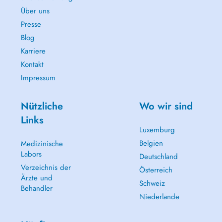
professionals.
Über uns
Treatments:
Presse
Blog
- Check-Up Appointment
Karriere
- Emergency (Broken Tooth, Pain, Abcess)
- Dental Scaling (Cleaning)
Kontakt
- Dental Filling (Cavity)
Impressum
- Dental Extraction
- Dental Whitening
- Bruxism Treatment
Nützliche
Wo wir sind
- Prosthetic rehabilitation
Links
- Aesthetic Evaluation (Veneers or Crowns)
Luxemburg
Belgien
Medizinische
Labors
Deutschland
Verzeichnis der
Österreich
Ärzte und
Schweiz
Behandler
Niederlande