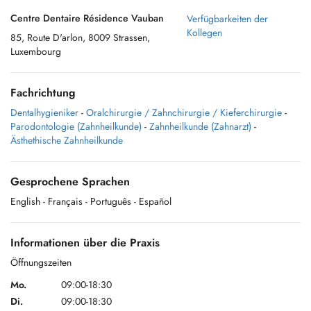
Centre Dentaire Résidence Vauban
Verfügbarkeiten der
Kollegen
85, Route D'arlon, 8009 Strassen,
Luxembourg
Fachrichtung
Dentalhygieniker
-
Oralchirurgie / Zahnchirurgie / Kieferchirurgie
-
Parodontologie (Zahnheilkunde)
-
Zahnheilkunde (Zahnarzt)
-
Ästhethische Zahnheilkunde
Gesprochene Sprachen
English
- Français
- Português
- Español
Informationen über die Praxis
Öffnungszeiten
Mo.
09:00-18:30
Di.
09:00-18:30