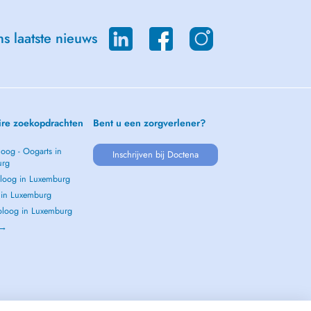
s laatste nieuws
ire zoekopdrachten
Bent u een zorgverlener?
oog - Oogarts in
Inschrijven bij Doctena
urg
loog in Luxemburg
s in Luxemburg
loog in Luxemburg
 →