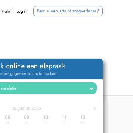
Bent u een arts of zorgverlener?
Hulp
Log in
k online een afspraak
ul uw gegevens in om te boeken
>
augustus 2026
08
09
10
11
12
za.
zo.
ma.
di.
wo.