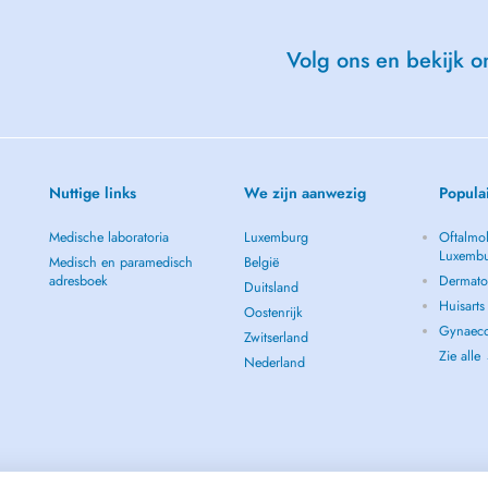
Volg ons en bekijk on
 Oral Rehabilitation and Oral
Nuttige links
We zijn aanwezig
Popula
Medische laboratoria
Luxemburg
Oftalmol
and technology related to aesthetic
Luxemb
Medisch en paramedisch
België
owns, allowing me to offer my
adresboek
Dermato
Duitsland
try in the most conservative way.
Huisart
Oostenrijk
 a professional.
Gynaeco
Zwitserland
Zie alle
 administrative work and allows me
Nederland
ork with multidisciplinary