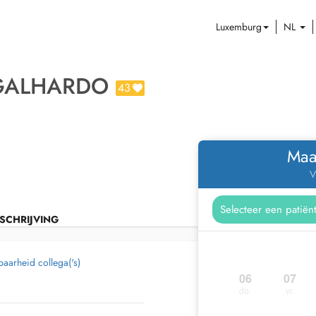
Luxemburg
NL
 GALHARDO
43
Maa
V
SCHRIJVING
aarheid collega('s)
06
07
do.
vr.