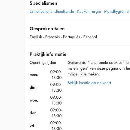
Specialismen
Esthetische tandheelkunde
-
Kaakchirurgie
-
Mondhygiënist
Gesproken talen
English
- Français
- Português
- Español
Praktijkinformatie
Openingstijden
Gelieve de "functionele cookies" te 
instellingen" van deze pagina om he
09:00-
mogelijk te maken.
maa.
18:30
Bekijk locatie op de kaart
09:00-
din.
18:30
09:00-
woe.
18:30
09:00-
don.
18:30
09:00-
vri.
18:30