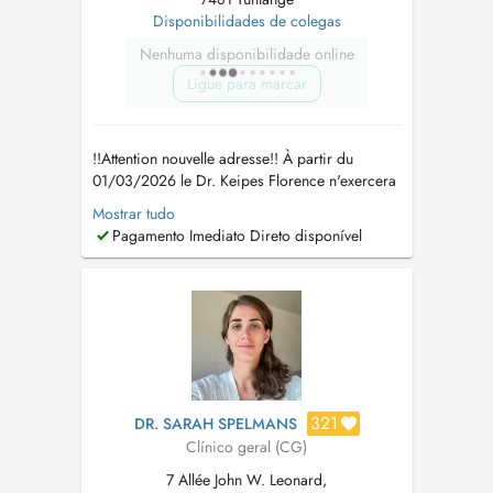
Disponibilidades de colegas
Nenhuma disponibilidade online
Ligue para marcar
!!Attention nouvelle adresse!! À partir du
01/03/2026 le Dr. Keipes Florence n'exercera
plus au Cabinet Médical Steinsel, mais au
Mostrar tudo
Centre Médical Tënten 2A, rue de l'Eglise L
Pagamento Imediato Direto disponível
7481 Tuntange Tel : 26 39 63 Fax : 26 39 63
63 www.cmt.lu mail :
info@cmt.lu
Le Dr Keipes
remplace également le...
321
DR. SARAH SPELMANS
Clínico geral (CG)
7 Allée John W. Leonard,