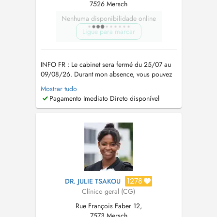
7526 Mersch
Nenhuma disponibilidade online
Ligue para marcar
INFO FR : Le cabinet sera fermé du 25/07 au
09/08/26. Durant mon absence, vous pouvez
faire appel : --> la semaine du 27 juillet : au Dr
Mostrar tudo
Tsakou Julie, également disponible via Doctena.
Pagamento Imediato Direto disponível
--> la semaine du 3 aout : à la maison médicale
du Nord via le 112 en soirée et le weekend. EN
: The office ...
1278
DR. JULIE TSAKOU
Clínico geral (CG)
Rue François Faber 12,
7573 Mersch