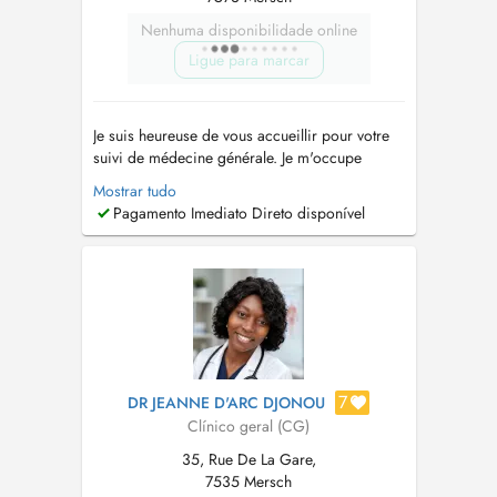
Nenhuma disponibilidade online
Ligue para marcar
Je suis heureuse de vous accueillir pour votre
suivi de médecine générale. Je m'occupe
également de la santé des enfants dès la
Mostrar tudo
naissance jusqu'à l'âge adulte, y compris les
Pagamento Imediato Direto disponível
vaccins. Ainsi que de la santé de la femme (
mis à part le suivi de grossesses). Je réalise
également des échographies abdomin...
7
DR JEANNE D'ARC DJONOU
Clínico geral (CG)
35, Rue De La Gare,
7535 Mersch