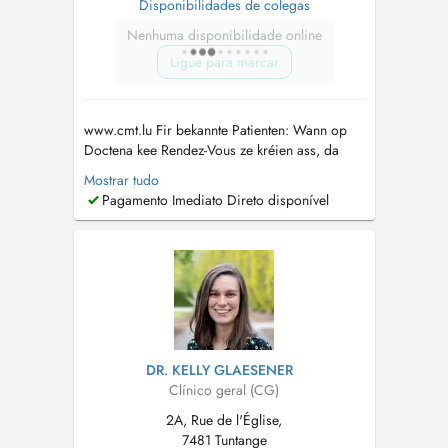
Disponibilidades de colegas
Nenhuma disponibilidade online
Ligue para marcar
www.cmt.lu Fir bekannte Patienten: Wann op
Doctena kee Rendez-Vous ze kréien ass, da
rufft eis gären un. Pour patients connus: Si
Mostrar tudo
vous ne trouvez pas de rendez-vous sur
Pagamento Imediato Direto disponível
Doctena, n'hésitez pas de nous appeler....
DR. KELLY GLAESENER
Clínico geral (CG)
2A, Rue de l'Église,
7481 Tuntange