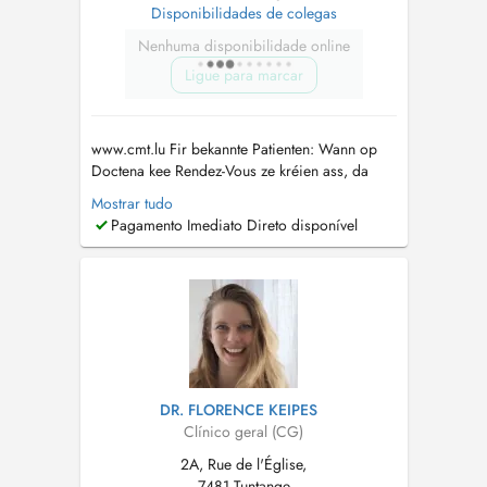
Disponibilidades de colegas
Nenhuma disponibilidade online
Ligue para marcar
www.cmt.lu Fir bekannte Patienten: Wann op
Doctena kee Rendez-Vous ze kréien ass, da
rufft eis gären un. Pour patients connus: Si
Mostrar tudo
vous ne trouvez pas de rendez-vous sur
Pagamento Imediato Direto disponível
Doctena, n'hésitez pas de nous appeler....
DR. FLORENCE KEIPES
Clínico geral (CG)
2A, Rue de l'Église,
7481 Tuntange