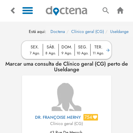
Está aqui:
Doctena
Clínico geral (CG)
Useldange
SEX.
SÁB.
DOM.
SEG.
TER.
7 Ago.
8 Ago.
9 Ago.
10 Ago.
11 Ago.
Marcar uma consulta de Clínico geral (CG) perto de
Useldange
754
DR. FRANÇOISE MERNY
Clínico geral (CG)
43 Rue De Mersch,