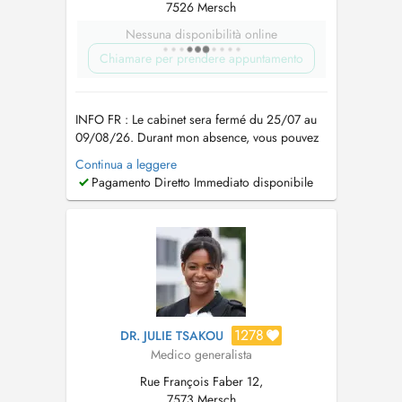
7526 Mersch
Nessuna disponibilità online
Chiamare per prendere appuntamento
INFO FR : Le cabinet sera fermé du 25/07 au
09/08/26. Durant mon absence, vous pouvez
faire appel : --> la semaine du 27 juillet : au Dr
Continua a leggere
Tsakou Julie, également disponible via Doctena.
Pagamento Diretto Immediato disponibile
--> la semaine du 3 aout : à la maison médicale
du Nord via le 112 en soirée et le weekend. EN
: The office ...
1278
DR. JULIE TSAKOU
Medico generalista
Rue François Faber 12,
7573 Mersch