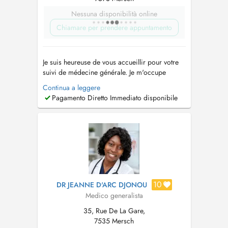
Nessuna disponibilità online
Chiamare per prendere appuntamento
Je suis heureuse de vous accueillir pour votre
suivi de médecine générale. Je m'occupe
également de la santé des enfants dès la
Continua a leggere
naissance jusqu'à l'âge adulte, y compris les
Pagamento Diretto Immediato disponibile
vaccins. Ainsi que de la santé de la femme (
mis à part le suivi de grossesses). Je réalise
également des échographies abdomin...
10
DR JEANNE D'ARC DJONOU
Medico generalista
35, Rue De La Gare,
7535 Mersch