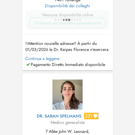
Disponibilità dei colleghi
Nessuna disponibilità online
Chiamare per prendere appuntamento
!!Attention nouvelle adresse!! À partir du
01/03/2026 le Dr. Keipes Florence n'exercera
plus au Cabinet Médical Steinsel, mais au
Continua a leggere
Centre Médical Tënten 2A, rue de l'Eglise L
Pagamento Diretto Immediato disponibile
7481 Tuntange Tel : 26 39 63 Fax : 26 39 63
63 www.cmt.lu mail :
info@cmt.lu
Le Dr Keipes
remplace également le...
321
DR. SARAH SPELMANS
Medico generalista
7 Allée John W. Leonard,