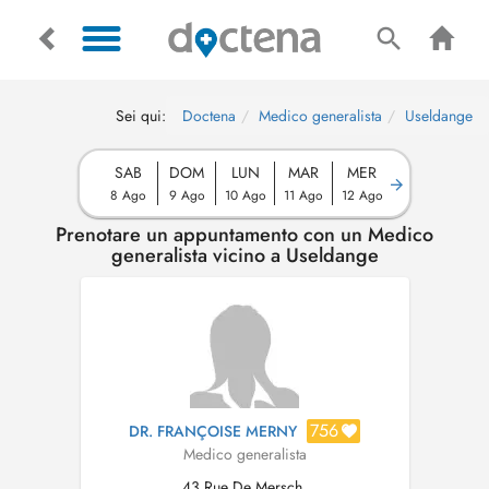
Sei qui:
Doctena
Medico generalista
Useldange
SAB
DOM
LUN
MAR
MER
8 Ago
9 Ago
10 Ago
11 Ago
12 Ago
Prenotare un appuntamento con un Medico
generalista vicino a Useldange
756
DR. FRANÇOISE MERNY
Medico generalista
43 Rue De Mersch,