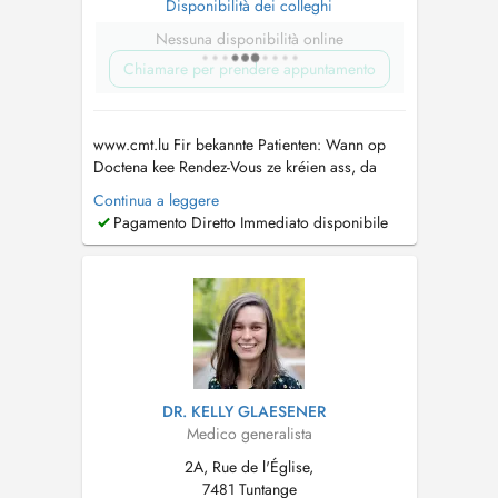
Disponibilità dei colleghi
Nessuna disponibilità online
Chiamare per prendere appuntamento
www.cmt.lu Fir bekannte Patienten: Wann op
Doctena kee Rendez-Vous ze kréien ass, da
rufft eis gären un. Pour patients connus: Si
Continua a leggere
vous ne trouvez pas de rendez-vous sur
Pagamento Diretto Immediato disponibile
Doctena, n'hésitez pas de nous appeler....
DR. KELLY GLAESENER
Medico generalista
2A, Rue de l'Église,
7481 Tuntange