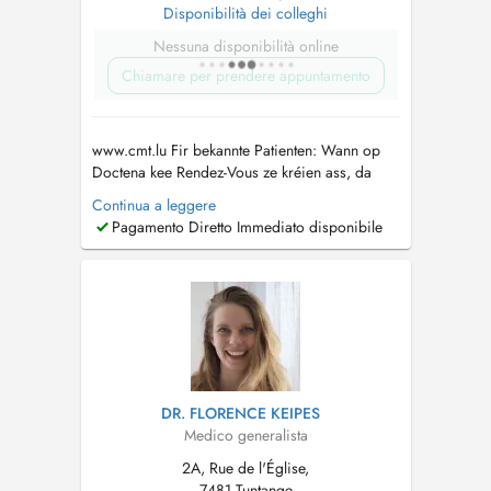
Disponibilità dei colleghi
Nessuna disponibilità online
Chiamare per prendere appuntamento
www.cmt.lu Fir bekannte Patienten: Wann op
Doctena kee Rendez-Vous ze kréien ass, da
rufft eis gären un. Pour patients connus: Si
Continua a leggere
vous ne trouvez pas de rendez-vous sur
Pagamento Diretto Immediato disponibile
Doctena, n'hésitez pas de nous appeler....
DR. FLORENCE KEIPES
Medico generalista
2A, Rue de l'Église,
7481 Tuntange