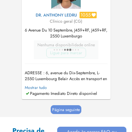
1055
DR. ANTHONY LEDRU
Clínico geral (CG)
6 Avenue Du 10 Septembre, J459+RF, J459+RF,
2550 Luxemburgo
Nenhuma disponibilidade online
Ligue para marcar
ADRESSE : 6, avenue du Dix-Septembre, L-
2550 Luxembourg Belair Accès en transport en
commun : Bus : lignes 5, 6, 72, 701, 702, 703,
Mostrar tudo
711 et C01 arrêt Belair Crécy Bus : lignes 5, 6,
Pagamento Imediato Direto disponível
8, 11, 12, 13, 15, 16, 21, 22, 31, 78 et CN5
arrêt Belair Wampach Tram : arrêt Hamilius, à
10 minutes à pied ...
Página seguinte
Precisa de
Aceda às nossas FAQ ou