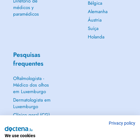
Diretório de
Bélgica
médicos y
Alemanha
paramédicos
Áustria
Suíça
Holanda
Pesquisas
frequentes
Oftalmologista -
Médico dos olhos
em Luxemburgo
Dermatologista em
Luxemburgo
Clínico geral (CG)
em Luxemburgo
Privacy policy
Ginecologista em
Luxemburgo
We use cookies