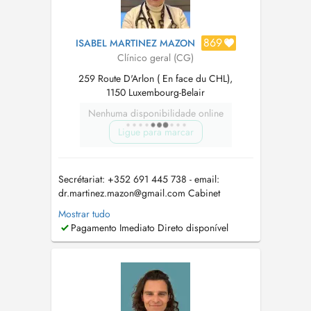
869
ISABEL MARTINEZ MAZON
Clínico geral (CG)
259 Route D'Arlon ( En face du CHL),
1150 Luxembourg-Belair
Nenhuma disponibilidade online
Ligue para marcar
Secrétariat: +352 691 445 738 - email:
dr.martinez.mazon@gmail.com
Cabinet
médical VisiSanté: +352 20601860 - email:
Mostrar tudo
cabinetmedical.visisante@gmail.com
FR: Le
Pagamento Imediato Direto disponível
cabinet est accessible via les arrêts de bus
suivants : - Arrêt Wandmillen: 11, 16, 22, 31,
801, 802, 811, 812, 821, 822, 823, 824, ...