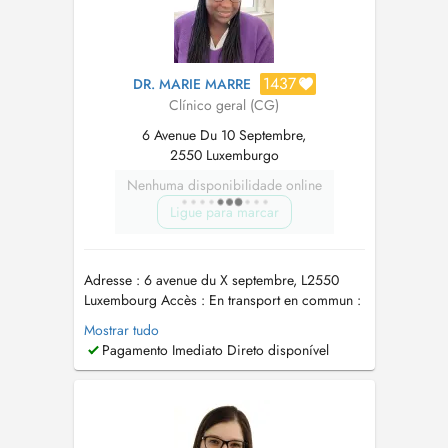
1437
DR. MARIE MARRE
Clínico geral (CG)
6 Avenue Du 10 Septembre,
2550 Luxemburgo
Nenhuma disponibilidade online
Ligue para marcar
Adresse : 6 avenue du X septembre, L2550
Luxembourg Accès : En transport en commun :
- Bus 5 , 6, 72, 701, 702, 703, 711 et C01 arrêt
Mostrar tudo
Belair Crécy - Bus 5, 6, 8, 11, 12, 13, 15, 16,
Pagamento Imediato Direto disponível
21, 22, 31, 78, CN5 arrêt Belair Wampach -
Tram arrêt Hamilius à 10 min à pied Lorsque
vous entrez dans le b...