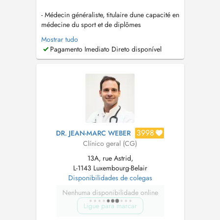
- Médecin généraliste, titulaire dune capacité en
médecine du sport et de diplômes
universitaires en traumatologie du sport, en
Mostrar tudo
médecine manuelle et en ostéopathie. Pour
Pagamento Imediato Direto disponível
contacter le secrétariat médical merci de
composer le +352 270 205 ou par mail à
l'adresse suivante :
info@medicalcenter.lu
...
3998
DR. JEAN-MARC WEBER
Clínico geral (CG)
13A, rue Astrid,
L-1143 Luxembourg-Belair
Disponibilidades de colegas
Nenhuma disponibilidade online
Ligue para marcar