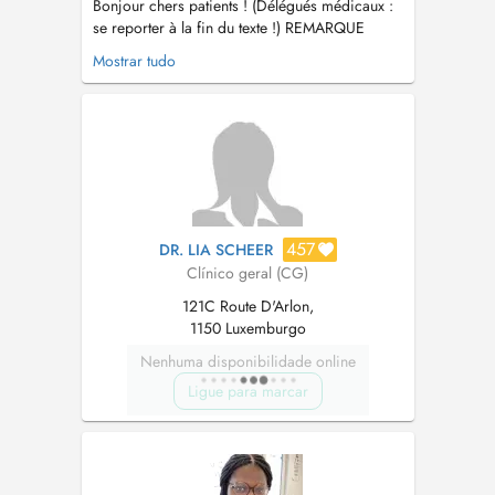
Bonjour chers patients ! (Délégués médicaux :
se reporter à la fin du texte !) REMARQUE
IMPORTANTE : PAS DE TELE-VIDEO-
Mostrar tudo
CONSULTATIONS POUR DES NOUVEAUX
PATIENTS ! ! ! Je suis présent au cabinet entre
10 heures du matin et 16 heures. Si je ne
réponds pas entre 12h30 et 14 heures, c'est
que je su...
457
DR. LIA SCHEER
Clínico geral (CG)
121C Route D'Arlon,
1150 Luxemburgo
Nenhuma disponibilidade online
Ligue para marcar