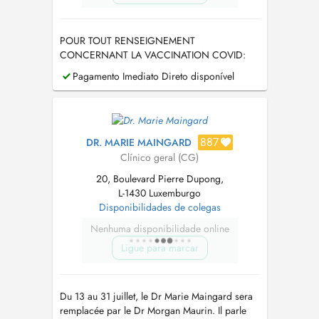
POUR TOUT RENSEIGNEMENT
CONCERNANT LA VACCINATION COVID:
visitez le site
Pagamento Imediato Direto disponível
https://covid19.public.lu/fr/vaccination.html
887
DR. MARIE MAINGARD
Clínico geral (CG)
20, Boulevard Pierre Dupong,
L-1430 Luxemburgo
Disponibilidades de colegas
Nenhuma disponibilidade online
Ligue para marcar
Du 13 au 31 juillet, le Dr Marie Maingard sera
remplacée par le Dr Morgan Maurin. Il parle