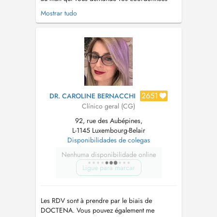
(adresse, matricule, etc), avant le RDV, sinon
Mostrar tudo
celui-ci sera supprimé. e mail:
centremedicalduparc20@pt.lu
POUR TOUT
RENSEIGNEMENT CONCERNANT LA
VACCINATION COVID: visitez le site
https://covid19.public.lu...
2651
DR. CAROLINE BERNACCHI
Clínico geral (CG)
92, rue des Aubépines,
L-1145 Luxembourg-Belair
Disponibilidades de colegas
Nenhuma disponibilidade online
Ligue para marcar
Les RDV sont à prendre par le biais de
DOCTENA. Vous pouvez également me