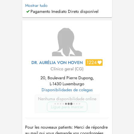
couramment le français, l'anglais, l'espagnol et
Mostrar tudo
le portugais. From July 13 to July 31, Dr. Marie
Pagamento Imediato Direto disponível
Maingard will be away and will be covered by
Dr. Morgan Maurin. He is fluent in French,
English, Spanish, an...
1224
DR. AURÉLIA VON HOVEN
Clínico geral (CG)
20, Boulevard Pierre Dupong,
L-1430 Luxemburgo
Disponibilidades de colegas
Nenhuma disponibilidade online
Ligue para marcar
Pour les nouveaux patients: Merci de répondre
au mail qui vous demande vos coordonnées