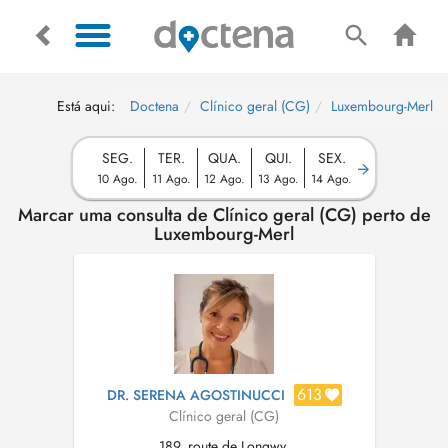
Está aqui:
Doctena
Clínico geral (CG)
Luxembourg-Merl
SEG.
TER.
QUA.
QUI.
SEX.
10 Ago.
11 Ago.
12 Ago.
13 Ago.
14 Ago.
Marcar uma consulta de Clínico geral (CG) perto de
Luxembourg-Merl
613
DR. SERENA AGOSTINUCCI
Clínico geral (CG)
189, route de Longwy,