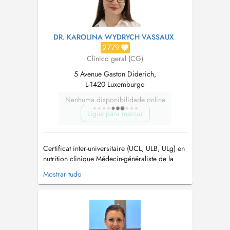
DR. KAROLINA WYDRYCH VASSAUX
2779
Clínico geral (CG)
5 Avenue Gaston Diderich,
L-1420 Luxemburgo
Nenhuma disponibilidade online
Ligue para marcar
Certificat inter-universitaire (UCL, ULB, ULg) en
nutrition clinique Médecin-généraliste de la
formation spécifique en médecine générale de
Mostrar tudo
l'Université du Luxembourg. Master en
médecine de l'Université Médicale de
Bialystok. Tel: 691 624 879 Lors de la prise de
rendez-vous, veuillez indiq...