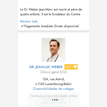
Le Dr Weber Jean-Marc est marié et père de
quatre enfants. Il est le fondateur du Centre
Médical Luxembourg en 2012. TRAVAUX
Mostrar tudo
SCIENTIFIQUES et PUBLICATIONS: Thèse du
Pagamento Imediato Direto disponível
Doctorat en Médecine: Comment améliorer les
logiciels des généralistes au Luxembourg?
Thèse du Doctorat mention: très honorable ...
4611
DR. JEAN-LUC WEBER
Clínico geral (CG)
13A, rue Astrid,
L-1143 Luxembourg-Belair
Disponibilidades de colegas
Nenhuma disponibilidade online
Ligue para marcar