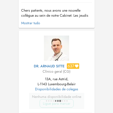
Chers patients, nous avons une nouvelle
collègue au sein de notre Cabinet. Les jeudis
matins, les consultations seront assurées par
Mostrar tudo
Dr. Carmen Barthel. Les prises de rendez-vous
s'effectuent actuellement sur le profil Doctena
de Dr. Senninger. Dr. Barthel sera aussi
présente les lundis. Les rende...
637
DR. ARNAUD SITTE
Clínico geral (CG)
13A, rue Astrid,
L-1143 Luxembourg-Belair
Disponibilidades de colegas
Nenhuma disponibilidade online
Ligue para marcar