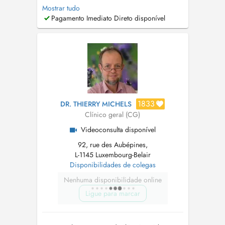
joindre sur mon portable au 621 662 231 du
Mostrar tudo
Lundi au Vendredi. Si je ne réponds pas
Pagamento Imediato Direto disponível
veuillez laisser un message et je vous
recontacterai dans les plus bref délais.
Conformément aux dispositions prévues par la
loi, un RDV non ...
1833
DR. THIERRY MICHELS
Clínico geral (CG)
Videoconsulta disponível
92, rue des Aubépines,
L-1145 Luxembourg-Belair
Disponibilidades de colegas
Nenhuma disponibilidade online
Ligue para marcar