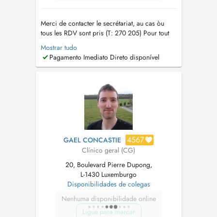
Merci de contacter le secrétariat, au cas òu
tous les RDV sont pris (T: 270 205) Pour tout
RDV un supplément d'honoraire pour
Mostrar tudo
convenance personnelle sera demandé. Tout
Pagamento Imediato Direto disponível
RDV non décommandé 24 hrs en avance sera
facturé au patient. Pour des raisons
comptables, le paiement de la consultation doit
se ...
4567
GAEL CONCASTIE
Clínico geral (CG)
20, Boulevard Pierre Dupong,
L-1430 Luxemburgo
Disponibilidades de colegas
Nenhuma disponibilidade online
Ligue para marcar