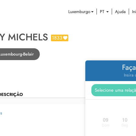
Luxemburgo
PT
Ajuda
In
RY MICHELS
1833
Luxembourg-Belair
Faça
Insira
DESCRIÇÃO
as
09
10
Dom
Seg