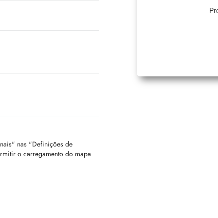
Pr
onais" nas "Definições de
ermitir o carregamento do mapa