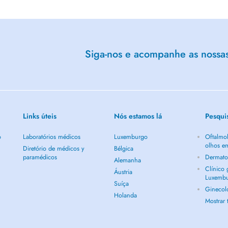
ns. De toute façon, vous serez
Siga-nos e acompanhe as nossas 
Links úteis
Nós estamos lá
Pesqui
o
Laboratórios médicos
Luxemburgo
Oftalmol
olhos e
Diretório de médicos y
Bélgica
paramédicos
Dermato
Alemanha
Clínico
Áustria
Luxemb
Suíça
Ginecol
Holanda
Mostrar