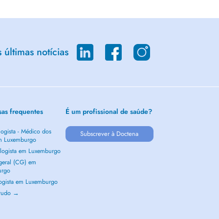
últimas notícias
sas frequentes
É um profissional de saúde?
ogista - Médico dos
Subscrever à Doctena
m Luxemburgo
logista em Luxemburgo
 geral (CG) em
urgo
ogista em Luxemburgo
 tudo →