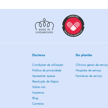
restants sont réservés aux patients. Sauf quelques exceptio
obligés de me téléphoner pour fixer RDV.
Doctena
De plantão
Condições de utilização
Clínicos gerais de serviç
Política de privacidade
Hospitais de serviço
Apresentar queixa
Farmácias de serviço
Resolução de litígios
Sobre nós
Imprensa
Blog
Carreiras