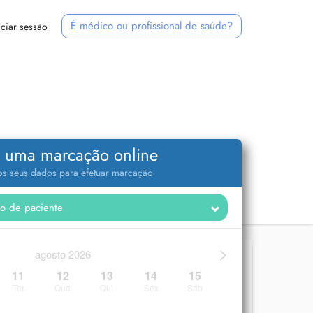
É médico ou profissional de saúde?
iciar sessão
 uma marcação online
 os seus dados para efetuar marcação
>
agosto 2026
11
12
13
14
15
Ter
Qua
Qui
Sex
Sáb