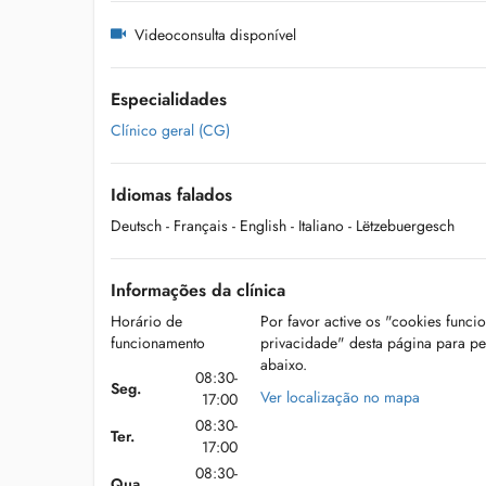
Videoconsulta disponível
Especialidades
Clínico geral (CG)
Idiomas falados
Deutsch
- Français
- English
- Italiano
- Lëtzebuergesch
Informações da clínica
Horário de
Por favor active os "cookies funci
funcionamento
privacidade" desta página para p
abaixo.
08:30-
Seg.
Ver localização no mapa
17:00
08:30-
Ter.
17:00
08:30-
Qua.