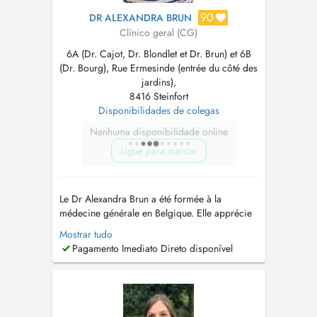
90
DR ALEXANDRA BRUN
Clínico geral (CG)
6A (Dr. Cajot, Dr. Blondlet et Dr. Brun) et 6B
(Dr. Bourg), Rue Ermesinde (entrée du côté des
jardins),
8416 Steinfort
Disponibilidades de colegas
Nenhuma disponibilidade online
Ligue para marcar
Le Dr Alexandra Brun a été formée à la
médecine générale en Belgique. Elle apprécie
la richesse et la diversité de la médecine de
Mostrar tudo
premier recours. Elle accorde une attention
Pagamento Imediato Direto disponível
particulière au suivi personnalisé de chacun,
du nourrisson à la personne âgée. Ses
domaines dintérêt incluent notamment la pé...