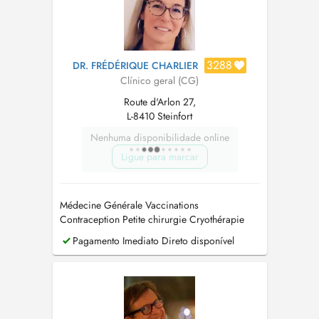
3288
DR. FRÉDÉRIQUE CHARLIER
Clínico geral (CG)
Route d'Arlon 27,
L-8410 Steinfort
Nenhuma disponibilidade online
Ligue para marcar
Médecine Générale Vaccinations
Contraception Petite chirurgie Cryothérapie
Permis de conduire Assurances ECG
Pagamento Imediato Direto disponível