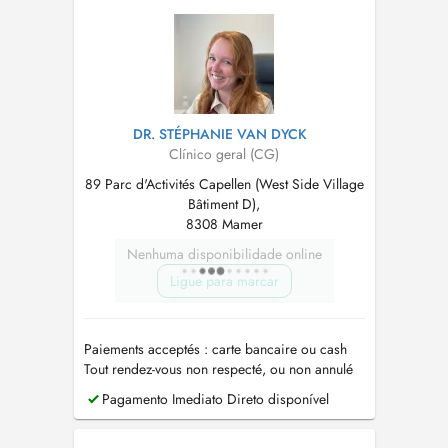
spectaculaires. Le Dr Camara propose des
protocoles de soins sur mesure...
DR. STÉPHANIE VAN DYCK
Clínico geral (CG)
89 Parc d'Activités Capellen (West Side Village
Bâtiment D),
8308 Mamer
Nenhuma disponibilidade online
Ligue para marcar
Paiements acceptés : carte bancaire ou cash
Tout rendez-vous non respecté, ou non annulé
au moins 24h avant, sera facturé
Pagamento Imediato Direto disponível