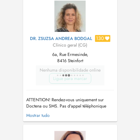
suivant : sec.medical....
130
DR. ZSUZSA ANDREA BODGAL
Clínico geral (CG)
6a, Rue Ermesinde,
8416 Steinfort
Nenhuma disponibilidade online
Ligue para marcar
ATTENTION! Rendez-vous uniquement sur
Doctena ou SMS. Pas d'appel téléphonique
s.v.p. PARKING: Vous pouvez vous garer sur le
Mostrar tudo
parking autour des bâtiments gratuitement et
devant la boulangerie Fischer, et continuer à
pied sur la zone piétonne entre les nouveaux
bâtiments durant 50 m. La p...