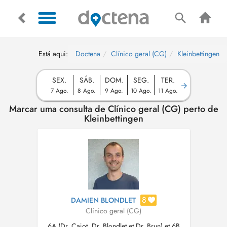
Está aqui:
Doctena
Clínico geral (CG)
Kleinbettingen
SEX.
SÁB.
DOM.
SEG.
TER.
7 Ago.
8 Ago.
9 Ago.
10 Ago.
11 Ago.
Marcar uma consulta de Clínico geral (CG) perto de
Kleinbettingen
8
DAMIEN BLONDLET
Clínico geral (CG)
6A (Dr. Cajot, Dr. Blondlet et Dr. Brun) et 6B