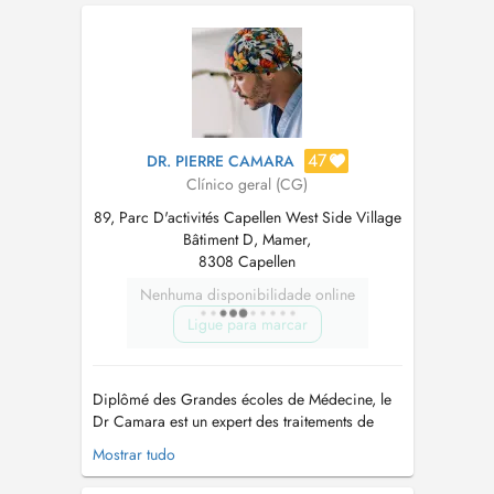
trouvez pas de plage horaire qui vous
convienne. Tout rendez-vous non honoré ou
annulé à moi...
47
DR. PIERRE CAMARA
Clínico geral (CG)
89, Parc D'activités Capellen West Side Village
Bâtiment D, Mamer,
8308 Capellen
Nenhuma disponibilidade online
Ligue para marcar
Diplômé des Grandes écoles de Médecine, le
Dr Camara est un expert des traitements de
réjuvénation, anti-âge et de micro-nutrition. Des
Mostrar tudo
techniques non-invasives qui vous procurent
des améliorations instantanées et des résultats