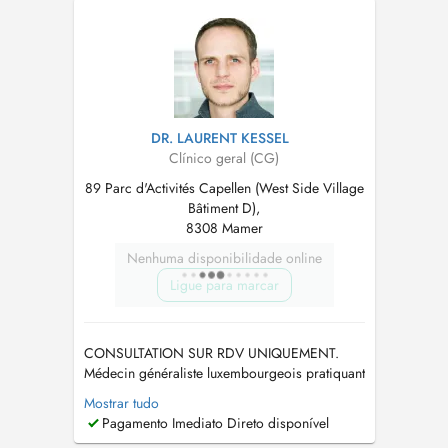
DR. LAURENT KESSEL
Clínico geral (CG)
89 Parc d'Activités Capellen (West Side Village
Bâtiment D),
8308 Mamer
Nenhuma disponibilidade online
Ligue para marcar
CONSULTATION SUR RDV UNIQUEMENT.
Médecin généraliste luxembourgeois pratiquant
au Centre Médical Capellen. Diplômé de la
Mostrar tudo
Faculté de Médecine de Nancy (F). En cas
Pagamento Imediato Direto disponível
d'urgence, appelez le 28 37 39 si vous ne