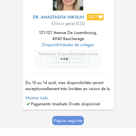
1477
DR. ANASTASIYA NIKULIN
Clínico geral (CG)
121-127 Avenue De Luxembourg,
4940 Bascharage
Disponibilidades de colegas
Nenhuma disponibilidade online
Ligue para marcar
Du 10 au 14 août, mes disponibilités seront
exceptionnellement très limitées en raison de la
fermeture de la crèche. Le Dr Signorino reste
Mostrar tudo
disponible au cabinet afin d'assurer votre prise
Pagamento Imediato Direto disponível
en charge si nécessaire. Besoin dun rendez-
vous urgent ou aucun créneau en ligne
disponible ? Des créne...
Página seguinte