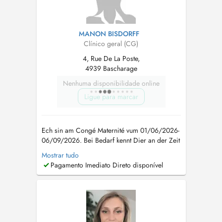
MANON BISDORFF
Clínico geral (CG)
4, Rue De La Poste,
4939 Bascharage
Nenhuma disponibilidade online
Ligue para marcar
Ech sin am Congé Maternité vum 01/06/2026-
06/09/2026. Bei Bedarf kennt Dier an der Zeit
an den Cabinet vum Dr Koullen zu Schuller
Mostrar tudo
goen oder bei den Dr Signorino zu
Pagamento Imediato Direto disponível
Bascharage am Active Health Center. Wann kee
Rendez-Vous online verfügbar ass kennt der
mech op dëser Nummer erreechen 20 33 10
82. ...