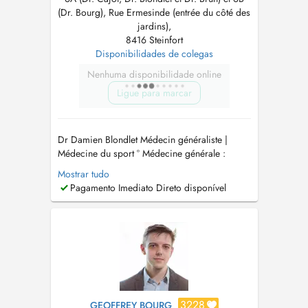
(Dr. Bourg), Rue Ermesinde (entrée du côté des
jardins),
8416 Steinfort
Disponibilidades de colegas
Nenhuma disponibilidade online
Ligue para marcar
Dr Damien Blondlet Médecin généraliste |
Médecine du sport ° Médecine générale :
Consultations de suivi, médecine préventive et
Mostrar tudo
prise en charge des pathologies aiguës ou
Pagamento Imediato Direto disponível
chroniques. ° Traumatologie du sport °
Mésothérapie de l'appareil locomoteur °
Infiltrations articulaires (acide hyal...
3228
GEOFFREY BOURG