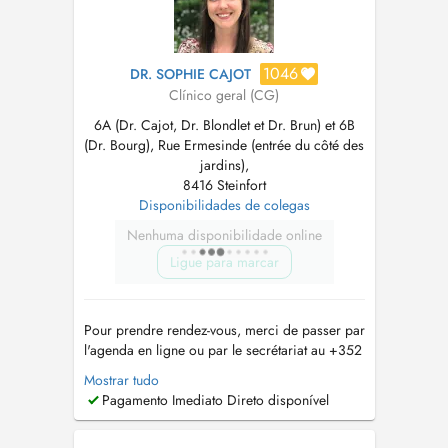
1046
DR. SOPHIE CAJOT
Clínico geral (CG)
6A (Dr. Cajot, Dr. Blondlet et Dr. Brun) et 6B
(Dr. Bourg), Rue Ermesinde (entrée du côté des
jardins),
8416 Steinfort
Disponibilidades de colegas
Nenhuma disponibilidade online
Ligue para marcar
Pour prendre rendez-vous, merci de passer par
l'agenda en ligne ou par le secrétariat au +352
26 59 89 21. Le secrétariat est joignable de 8h
Mostrar tudo
à 12h du lundi au vendredi. Pour les
Pagamento Imediato Direto disponível
renouvellements d'ordonnance ou demande de
résultats d'examen, merci de passer par l'e-mail