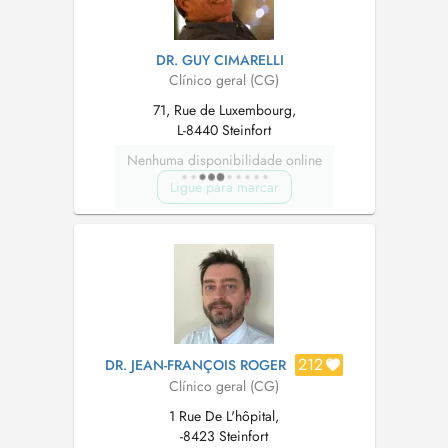
DR. GUY CIMARELLI
Clínico geral (CG)
71, Rue de Luxembourg,
L-8440 Steinfort
Nenhuma disponibilidade online
Ligue para marcar
212
DR. JEAN-FRANÇOIS ROGER
Clínico geral (CG)
1 Rue De L'hôpital,
-8423 Steinfort