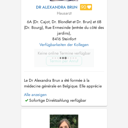
90
DR ALEXANDRA BRUN
Hausarzt
6A (Dr. Cajot, Dr. Blondlet et Dr. Brun) et 6B
(Dr. Bourg), Rue Ermesinde (entrée du côté des
jardins),
8416 Steinfort
Verfügbarkeiten der Kollegen
Keine online Termine verfügbar
Termin per Anruf
Le Dr Alexandra Brun a été formée à la
médecine générale en Belgique. Elle apprécie
la richesse et la diversité de la médecine de
Alle anzeigen
premier recours. Elle accorde une attention
Sofortige Direktzahlung verfügbar
particulière au suivi personnalisé de chacun,
du nourrisson à la personne âgée. Ses
domaines dintérêt incluent notamment la pé...