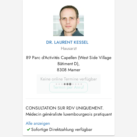
DR. LAURENT KESSEL
Hausarzt
89 Parc d'Activités Capellen (West Side Village
Bâtiment D),
8308 Mamer
Keine online Termine verfügbar
Termin per Anruf
CONSULTATION SUR RDV UNIQUEMENT.
Médecin généraliste luxembourgeois pratiquant
au Centre Médical Capellen. Diplômé de la
Alle anzeigen
Faculté de Médecine de Nancy (F). En cas
Sofortige Direktzahlung verfügbar
d'urgence, appelez le 28 37 39 si vous ne