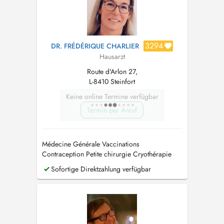
3294
DR. FRÉDÉRIQUE CHARLIER
Hausarzt
Route d'Arlon 27,
L-8410 Steinfort
Keine online Termine verfügbar
Termin per Anruf
Médecine Générale Vaccinations
Contraception Petite chirurgie Cryothérapie
Permis de conduire Assurances ECG
Sofortige Direktzahlung verfügbar