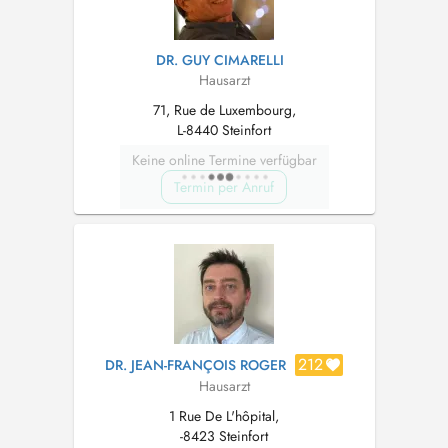
DR. GUY CIMARELLI
Hausarzt
71, Rue de Luxembourg,
L-8440 Steinfort
Keine online Termine verfügbar
Termin per Anruf
212
DR. JEAN-FRANÇOIS ROGER
Hausarzt
1 Rue De L'hôpital,
-8423 Steinfort