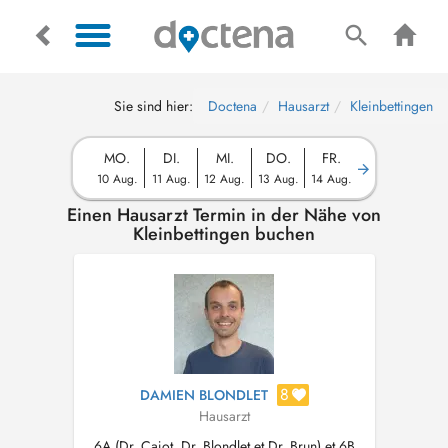
Sie sind hier:
Doctena
Hausarzt
Kleinbettingen
MO.
DI.
MI.
DO.
FR.
10 Aug.
11 Aug.
12 Aug.
13 Aug.
14 Aug.
Einen Hausarzt Termin in der Nähe von
Kleinbettingen buchen
8
DAMIEN BLONDLET
Hausarzt
6A (Dr. Cajot, Dr. Blondlet et Dr. Brun) et 6B