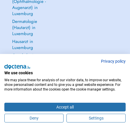
(Ophthalmologie -
Augenarzt) in
Luxemburg
Dermatologie
(Hautarzt) in
Luxemburg
Hausarzt in
Luxemburg
Gynäkologie
(Frauenarzt -
Privacy policy
Frauenheilkunde)
We use cookies
in Luxemburg
We may place these for analysis of our visitor data, to improve our website,
Alle anzeigen →
show personalised content and to give you a great website experience. For
more information about the cookies open the cookie manager settings.
Accept all
IM NOTFALL WENDEN SIE SICH AN : 112
Deny
Settings
Copyright © 2026 - DOCTENA S.A. 42, Rue de la Vallée, L-2661 Luxembourg