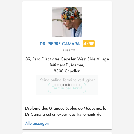
trouvez pas de plage horaire qui vous
convienne. Tout rendez-vous non honoré ou
annulé à moi...
47
DR. PIERRE CAMARA
Hausarzt
89, Parc D'activités Capellen West Side Village
Bâtiment D, Mamer,
8308 Capellen
Keine online Termine verfügbar
Termin per Anruf
Diplômé des Grandes écoles de Médecine, le
Dr Camara est un expert des traitements de
réjuvénation, anti-âge et de micro-nutrition. Des
Alle anzeigen
techniques non-invasives qui vous procurent
des améliorations instantanées et des résultats