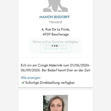
MANON BISDORFF
Hausarzt
4, Rue De La Poste,
4939 Bascharage
Keine online Termine verfügbar
Termin per Anruf
Ech sin am Congé Maternité vum 01/06/2026-
06/09/2026. Bei Bedarf kennt Dier an der Zeit
an den Cabinet vum Dr Koullen zu Schuller
Alle anzeigen
goen oder bei den Dr Signorino zu
Sofortige Direktzahlung verfügbar
Bascharage am Active Health Center. Wann kee
Rendez-Vous online verfügbar ass kennt der
mech op dëser Nummer erreechen 20 33 10
82. ...