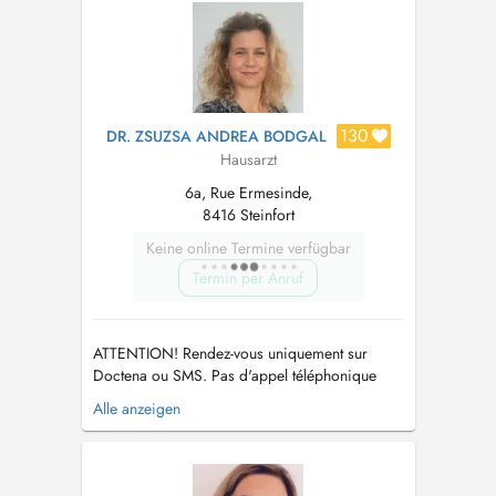
suivant : sec.medical....
130
DR. ZSUZSA ANDREA BODGAL
Hausarzt
6a, Rue Ermesinde,
8416 Steinfort
Keine online Termine verfügbar
Termin per Anruf
ATTENTION! Rendez-vous uniquement sur
Doctena ou SMS. Pas d'appel téléphonique
s.v.p. PARKING: Vous pouvez vous garer sur le
Alle anzeigen
parking autour des bâtiments gratuitement et
devant la boulangerie Fischer, et continuer à
pied sur la zone piétonne entre les nouveaux
bâtiments durant 50 m. La p...