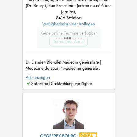
(Dr. Bourg), Rue Ermesinde (entrée du côté des
jardins),
8416 Steinfort
Verfügbarkeiten der Kollegen
Keine online Termine verfügbar
Termin per Anruf
Dr Damien Blondlet Médecin généraliste |
Médecine du sport ° Médecine générale :
Consultations de suivi, médecine préventive et
Alle anzeigen
prise en charge des pathologies aiguës ou
Sofortige Direktzahlung verfügbar
chroniques. ° Traumatologie du sport °
Mésothérapie de l'appareil locomoteur °
Infiltrations articulaires (acide hyal...
3232
GEOFFREY BOURG