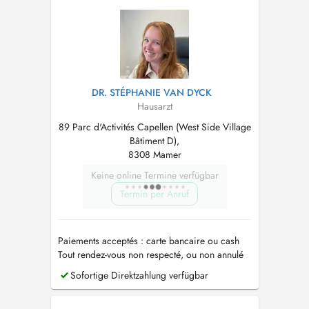
spectaculaires. Le Dr Camara propose des
protocoles de soins sur mesure...
DR. STÉPHANIE VAN DYCK
Hausarzt
89 Parc d'Activités Capellen (West Side Village
Bâtiment D),
8308 Mamer
Keine online Termine verfügbar
Termin per Anruf
Paiements acceptés : carte bancaire ou cash
Tout rendez-vous non respecté, ou non annulé
au moins 24h avant, sera facturé
Sofortige Direktzahlung verfügbar