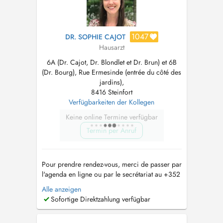
1047
DR. SOPHIE CAJOT
Hausarzt
6A (Dr. Cajot, Dr. Blondlet et Dr. Brun) et 6B
(Dr. Bourg), Rue Ermesinde (entrée du côté des
jardins),
8416 Steinfort
Verfügbarkeiten der Kollegen
Keine online Termine verfügbar
Termin per Anruf
Pour prendre rendez-vous, merci de passer par
l'agenda en ligne ou par le secrétariat au +352
26 59 89 21. Le secrétariat est joignable de 8h
Alle anzeigen
à 12h du lundi au vendredi. Pour les
Sofortige Direktzahlung verfügbar
renouvellements d'ordonnance ou demande de
résultats d'examen, merci de passer par l'e-mail