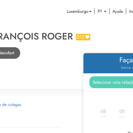
Luxemburgo
PT
Ajuda
In
FRANÇOIS ROGER
212
teinfort
Faça
Insira
e de colegas
08
09
Sáb
Dom