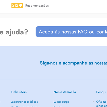
212
Recomendações
de ajuda?
Aceda às nossas FAQ ou cont
Siga-nos e acompanhe as nossas 
Links úteis
Nós estamos lá
Pesqui
o
Laboratórios médicos
Luxemburgo
Oftalmol
olhos e