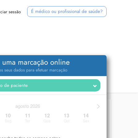
É médico ou profissional de saúde?
iciar sessão
 uma marcação online
 os seus dados para efetuar marcação
>
agosto 2026
10
11
12
13
14
Seg
Ter
Qua
Qui
Sex