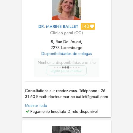
143
DR. MARINE BAILLET
Clínico geral (CG)
8, Rue De L'ouest,
2273 Luxemburgo
Disponibilidades de colegas
Nenhuma disponibilidade online
Ligue para marcar
Consultations sur rendez-vous. Téléphone : 26
31 60 Email:
docteur.marine.baillet@gmail.com
Je remplace actuellement le Dr GEDIK les
Mostrar tudo
mardis, mercredis et vendredis. Pour toute
Pagamento Imediato Direto disponível
consultation sur RDV, un supplément
d'honoraire convenance personnelle de 8,10
euros sera appliqué. Tout rdv non resp...