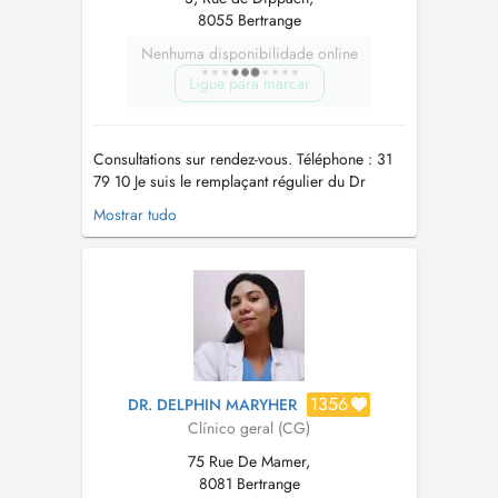
8055 Bertrange
Nenhuma disponibilidade online
Ligue para marcar
Consultations sur rendez-vous. Téléphone : 31
79 10 Je suis le remplaçant régulier du Dr
Adrien KUNTZ. Pour toute consultation sur
Mostrar tudo
RDV, un supplément d'honoraire convenance
personnelle sera appliqué. Tout rdv non
respecté sans raison valable sera facturé au
patient. Consultations pédiatri...
1356
DR. DELPHIN MARYHER
Clínico geral (CG)
75 Rue De Mamer,
8081 Bertrange