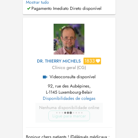
Mostrar tudo
Lundi au Vendredi. Si je ne réponds pas
Pagamento Imediato Direto disponível
veuillez laisser un message et je vous
recontacterai dans les plus bref délais.
Conformément aux dispositions prévues par la
loi, un RDV non ...
1833
DR. THIERRY MICHELS
Clínico geral (CG)
Videoconsulta disponível
92, rue des Aubépines,
L-1145 Luxembourg-Belair
Disponibilidades de colegas
Nenhuma disponibilidade online
Ligue para marcar
Bonjour chers patients ! (Délégués médicaux :