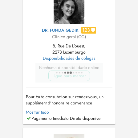
123
DR. FUNDA GEDIK
Clínico geral (CG)
8, Rue De L'ouest,
2273 Luxemburgo
Disponibilidades de colegas
Nenhuma disponibilidade online
Ligue para marcar
Pour toute consultation sur rendez-vous, un
supplément d'honoraire convenance
personnelle sera appliqué. Tout rendez-vous
Mostrar tudo
non respecté sans raison valable ou non annulé
Pagamento Imediato Direto disponível
au moins 4 heures à l'avance sera facturé au
patient. Pour toute demande concernant un
résultat, merci de prendre un rendez-vous ...