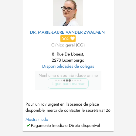
DR. MARIE-LAURE VANDER ZWALMEN
665
Clínico geral (CG)
8, Rue De L'ouest,
2273 Luxemburgo
Disponibilidades de colegas
Nenhuma disponibilidade online
Ligue para marcar
Pour un rdv urgent en l'absence de place
disponible, merci de contacter le secrétariat 26
31 60 ou
drvanderzwalmen@pt.lu
Tout rdv non
Mostrar tudo
décommandé 24h à l'avance sans raison
Pagamento Imediato Direto disponível
valable sera facturé au patient. Pour toute
consultation sur RDV, un supplément