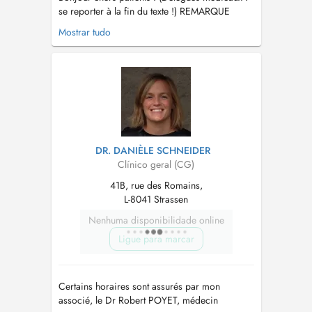
se reporter à la fin du texte !) REMARQUE
IMPORTANTE : PAS DE TELE-VIDEO-
Mostrar tudo
CONSULTATIONS POUR DES NOUVEAUX
PATIENTS ! ! ! Je suis présent au cabinet entre
10 heures du matin et 16 heures. Si je ne
réponds pas entre 12h30 et 14 heures, c'est
que je su...
DR. DANIÈLE SCHNEIDER
Clínico geral (CG)
41B, rue des Romains,
L-8041 Strassen
Nenhuma disponibilidade online
Ligue para marcar
Certains horaires sont assurés par mon
associé, le Dr Robert POYET, médecin