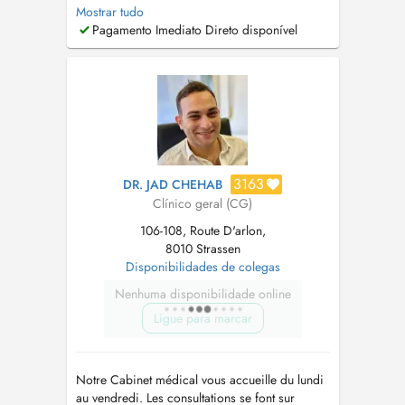
généraliste. PARKING: 2 places disponibles sur
Mostrar tudo
votre droite face à la résidence. Délégués
Pagamento Imediato Direto disponível
Médicaux: Merci de nous appeler pour
prendre RV...
3163
DR. JAD CHEHAB
Clínico geral (CG)
106-108, Route D'arlon,
8010 Strassen
Disponibilidades de colegas
Nenhuma disponibilidade online
Ligue para marcar
Notre Cabinet médical vous accueille du lundi
au vendredi. Les consultations se font sur