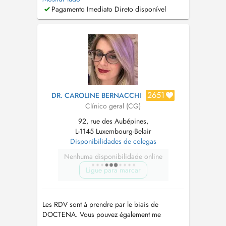
Appointments will resume on 19 August.
Pagamento Imediato Direto disponível
During this period, patients requiring non-
urgent medical care may contact Dr Artyom
Mkrtchyan at Centre Médi...
2651
DR. CAROLINE BERNACCHI
Clínico geral (CG)
92, rue des Aubépines,
L-1145 Luxembourg-Belair
Disponibilidades de colegas
Nenhuma disponibilidade online
Ligue para marcar
Les RDV sont à prendre par le biais de
DOCTENA. Vous pouvez également me
joindre sur mon portable au 621 662 231 du