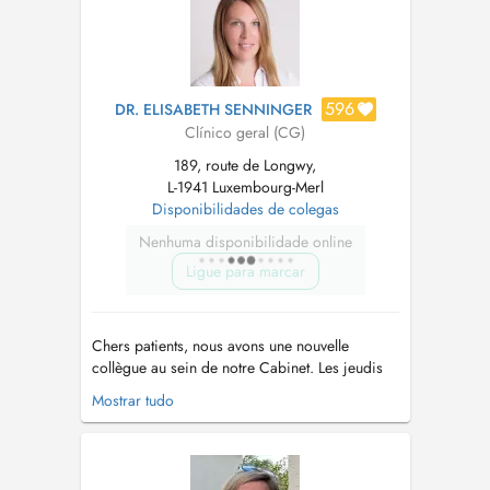
596
DR. ELISABETH SENNINGER
Clínico geral (CG)
189, route de Longwy,
L-1941 Luxembourg-Merl
Disponibilidades de colegas
Nenhuma disponibilidade online
Ligue para marcar
Chers patients, nous avons une nouvelle
collègue au sein de notre Cabinet. Les jeudis
matins, les consultations seront assurées par
Mostrar tudo
Dr. Carmen Barthel. Les prises de rendez-vous
s'effectuent actuellement sur le profil Doctena
de Dr. Senninger. Dr. Barthel sera aussi
présente les lundis. Les rende...