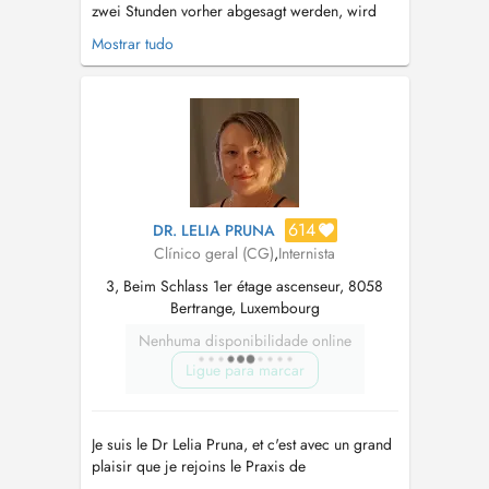
zwei Stunden vorher abgesagt werden, wird
der Preis für eine Konsultation in Rechnung
Mostrar tudo
gestellt (nicht rückzahlbar). En cas de rendez-
vous non respecté et non annulé deux heures à
l'avance le prix d'une consultation sera facturée
( non-remboursable). ...
614
DR. LELIA PRUNA
Clínico geral (CG)
,
Internista
3, Beim Schlass 1er étage ascenseur, 8058
Bertrange, Luxembourg
Nenhuma disponibilidade online
Ligue para marcar
Je suis le Dr Lelia Pruna, et c'est avec un grand
plaisir que je rejoins le Praxis de
BERTRANGE, un cabinet médical de prestige.