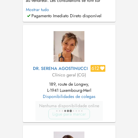
au vendredi. Les consultations se font sur
rendez vous : +352 28805195 Notre cabinet
Mostrar tudo
est situé en rez-de-chaussée et dispose d'un
Pagamento Imediato Direto disponível
accès facile. Des places de parking réservées à
notre patientèle se trouvent devant l'entrée.
Nous ne recevons pas les...
612
DR. SERENA AGOSTINUCCI
Clínico geral (CG)
189, route de Longwy,
L-1941 Luxembourg-Merl
Disponibilidades de colegas
Nenhuma disponibilidade online
Ligue para marcar