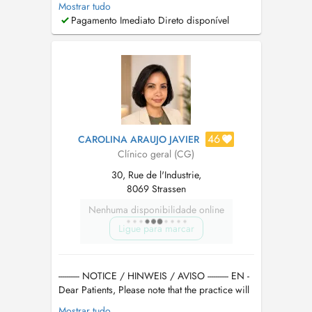
Mostrar tudo
Mon parcours professionnel m'a conduite à
Pagamento Imediato Direto disponível
travailler en tant que chef de clinique au CHU
de Nancy, ainsi qu'au Centre Hospitalier du
Luxembourg (CHL) où j'ai eu l'opportun...
46
CAROLINA ARAUJO JAVIER
Clínico geral (CG)
30, Rue de l'Industrie,
8069 Strassen
Nenhuma disponibilidade online
Ligue para marcar
---------- NOTICE / HINWEIS / AVISO ---------- EN -
Dear Patients, Please note that the practice will
be closed from 3 to 18 August 2026, inclusive.
Mostrar tudo