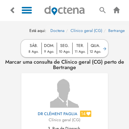
Está aqui:
Doctena
Clínico geral (CG)
Bertrange
SÁB.
DOM.
SEG.
TER.
QUA.
8 Ago.
9 Ago.
10 Ago.
11 Ago.
12 Ago.
Marcar uma consulta de Clínico geral (CG) perto de
Bertrange
14
DR CLÉMENT PAGLIA
Clínico geral (CG)
3, Rue de Dippach,