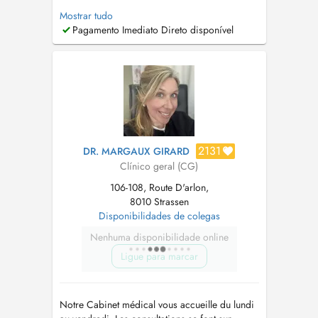
rendez vous :+352 28805195 Notre cabinet
Mostrar tudo
est situé en rez-de-chaussée et dispose d'un
Pagamento Imediato Direto disponível
accès facile. Des places de parking disponible
devant l'immeuble . Merci de ne pas stationner
devant l'entrée du cabin...
2131
DR. MARGAUX GIRARD
Clínico geral (CG)
106-108, Route D'arlon,
8010 Strassen
Disponibilidades de colegas
Nenhuma disponibilidade online
Ligue para marcar
Notre Cabinet médical vous accueille du lundi