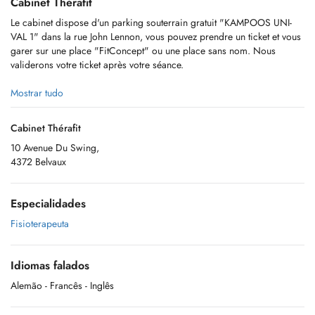
Cabinet Thérafit
Le cabinet dispose d'un parking souterrain gratuit "KAMPOOS UNI-
VAL 1" dans la rue John Lennon, vous pouvez prendre un ticket et vous
garer sur une place "FitConcept" ou une place sans nom. Nous
validerons votre ticket après votre séance.
Mostrar tudo
THERAFIT se trouve à l'intérieur du studio "FITCONCEPT"
Cabinet Thérafit
10 Avenue Du Swing,
4372 Belvaux
Pour toute information, vous pouvez nous contacter au (00352) 621
372 072 ou par mail sur
therafit.kine@gmail.com
Especialidades
Fisioterapeuta
Idiomas falados
Alemão
- Francês
- Inglês