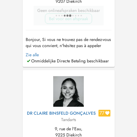
9207 Diekirch
Geen onlineafspraken beschikbaar
Bel voor een afspraak
Bonjour, Si vous ne trouvez pas de rendez-vous
qui vous convient, n'hésitez pas à appeler
directement au cabinet +352 27762916 . Hello,
Zie alle
If you do not find an appointment that suits you,
Onmiddelijke Directe Betaling beschikbaar
do not hesitate to call us directly at the +352
27762916 . Consultation adultes et enfants
Détartrages / ...
77
DR CLAIRE BINSFELD GONÇALVES
Tandarts
9, rue de l'Eau,
9225 Diekirch