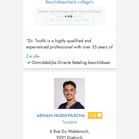
Beschikbaarheid collega's
Geen onlineafspraken beschikbaar
Bel voor een afspraak
"Dr. Toufik is a highly qualified and
experienced professional with over 35 years of
Dental Experience spanning 3 continents from
Zie alle
the United States to Saudi Arabia, Syria and
Onmiddelijke Directe Betaling beschikbaar
Luxembourg. For appointments: mobile &
WhatsApp: +352 691 789 446 Kayl Clinic:
+352 26 56 12 41 Diekirch Clinic : +35...
110
ADNAN HUSNI-PASCHA
Tandarts
6 Rue Du Walebroch,
9291 Diekirch