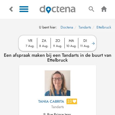
U bent hier:
Doctena
Tandarts
Ettelbruck
VR
ZA
ZO
MA
DI
7 Aug.
8 Aug.
9 Aug.
10 Aug.
11 Aug.
Een afspraak maken bij een Tandarts in de buurt van
Ettelbruck
33
TANIA CABRITA
Tandarts
9, Rue Prince Jean,