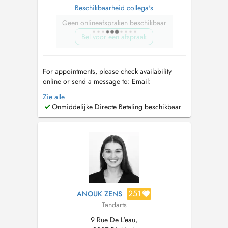
Beschikbaarheid collega's
Geen onlineafspraken beschikbaar
Bel voor een afspraak
For appointments, please check availability
online or send a message to: Email:
info@docpascha.com
WhatsApp: +352 691
Zie alle
341 097 Opening hours: Sunday: 10:00-18:00
Onmiddelijke Directe Betaling beschikbaar
Monday to Wednesday: 10:00-18:00 Thursday:
By appointment only Additional ways to reach
the us: J&J Addas Lux Dental Land...
251
ANOUK ZENS
Tandarts
9 Rue De L'eau,