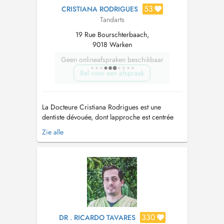
53
CRISTIANA RODRIGUES
Tandarts
19 Rue Bourschterbaach,
9018 Warken
Geen onlineafspraken beschikbaar
Bel voor een afspraak
La Docteure Cristiana Rodrigues est une
dentiste dévouée, dont lapproche est centrée
sur le bien-être, le confort et la confiance de
Zie alle
ses patients. Elle se distingue par son sens du
détail et par lattention particulière quelle
accorde à chaque situation, en proposant des
soins de haute qualité adapté...
330
DR . RICARDO TAVARES