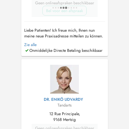
Geen onlineafspraken beschikbaar
Bel voor een afspraak
Liebe Patienten! Ich freue mich, Ihnen nun
meine neue Praxisadresse mitteilen zu können.
Ab dem 12.07.2024 werde ich Sie im schönen
Zie alle
Diekirch begrüssen! Die Praxis wird
Onmiddelijke Directe Betaling beschikbaar
gemeinsam mit Dr. Georges Biltgen geführt.
Bitte erwähnen Sie bei telefonischer Termin
Vereinbarung spezifisch, dass der Termi...
DR. ENIKÖ UDVARDY
Tandarts
12 Rue Principale,
9168 Mertzig
Geen onlineafspraken beschikbaar