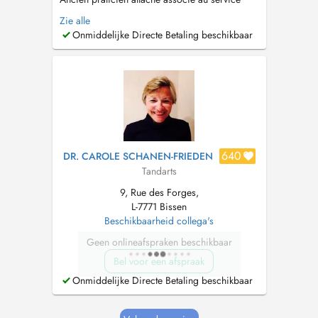
dodontologie au APHP Pitié salpêtrière paris -
Zie alle
Ancien praticien attaché associé au service de
Onmiddelijke Directe Betaling beschikbaar
chirurgie maxillo faciale et stomatologie -
centre hospitalier de Gonesse - Ancien
praticien attaché associé au...
640
DR. CAROLE SCHANEN-FRIEDEN
Tandarts
9, Rue des Forges,
L-7771 Bissen
Beschikbaarheid collega's
Geen onlineafspraken beschikbaar
Bel voor een afspraak
Onmiddelijke Directe Betaling beschikbaar