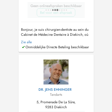
Geen onlineafspraken beschikbaar
Bel voor een afspraak
Bonjour, je suis chirurgien-dentiste au sein du
Cabinet de Médecine Dentaire à Diekirch, où
jaccueille mes patients les mercredis, jeudis et
Zie alle
vendredis. Je propose une prise en charge
Onmiddelijke Directe Betaling beschikbaar
complète des soins dentaires, incluant le
détartrage et les consultations de prévention
adultes et enfants, ...
DR. JENS EHNINGER
Tandarts
5, Promenade De La Sûre,
9283 Diekirch