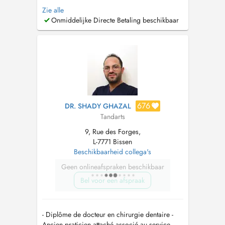
´odontologie au APHP ,Hôpital Henri Mondor
Zie alle
Créteil,Île-de-France. -Diplôme universitaire
Onmiddelijke Directe Betaling beschikbaar
Croissance cranio-faciale orthopédie dento-
maxillo-faciale (Université Paris V Descartes). -
Certificat d'étude supérie...
676
DR. SHADY GHAZAL
Tandarts
9, Rue des Forges,
L-7771 Bissen
Beschikbaarheid collega's
Geen onlineafspraken beschikbaar
Bel voor een afspraak
- Diplôme de docteur en chirurgie dentaire -
Ancien praticien attaché associé au service