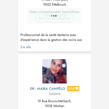
9052 Ettelbruck
Geen onlineafspraken beschikbaar
Bel voor een afspraak
Professionnel de la santé dentaire avec
d'expérience dans la gestion des soins aux
patients et la réalisation de traitements
Zie alle
dentaires, toujours axé sur l'amélioration de
l'expérience du patient. J'ai travaillé à la
clinique Maló à Lisbonne pendant 8 ans.
Domaine de compétence - Chirurgie buccal...
644
DR . MARIA CAMPÊLO
Tandarts
19 Rue Bourschterbach,
9018 Warken