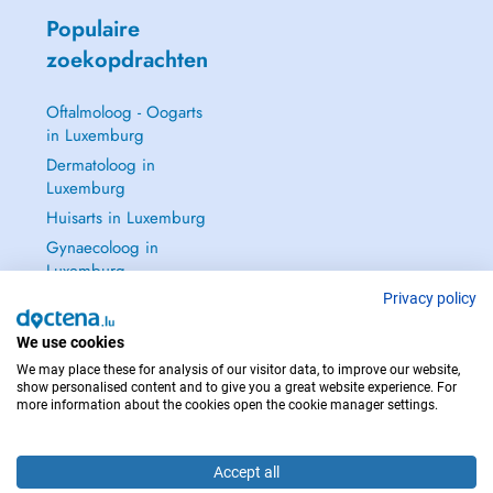
Populaire
zoekopdrachten
Oftalmoloog - Oogarts
in Luxemburg
Dermatoloog in
Luxemburg
Huisarts in Luxemburg
Gynaecoloog in
Luxemburg
Zie alle →
Privacy policy
We use cookies
We may place these for analysis of our visitor data, to improve our website,
show personalised content and to give you a great website experience. For
more information about the cookies open the cookie manager settings.
NEEM IN GEVAL VAN NOOD CONTACT OP MET : 112
Copyright © 2026 - DOCTENA S.A. 42, Rue de la Vallée, L-2661 Luxembourg
Accept all