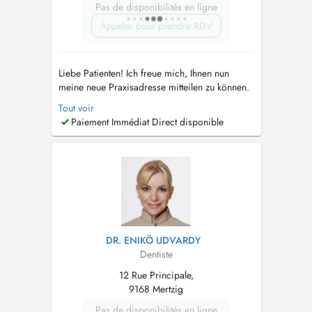
Pas de disponibilités en ligne
Appeler pour prendre RDV
Liebe Patienten! Ich freue mich, Ihnen nun
meine neue Praxisadresse mitteilen zu können.
Ab dem 12.07.2024 werde ich Sie im schönen
Tout voir
Diekirch begrüssen! Die Praxis wird
Paiement Immédiat Direct disponible
gemeinsam mit Dr. Georges Biltgen geführt.
Bitte erwähnen Sie bei telefonischer Termin
Vereinbarung spezifisch, dass der Termi...
DR. ENIKÖ UDVARDY
Dentiste
12 Rue Principale,
9168 Mertzig
Pas de disponibilités en ligne