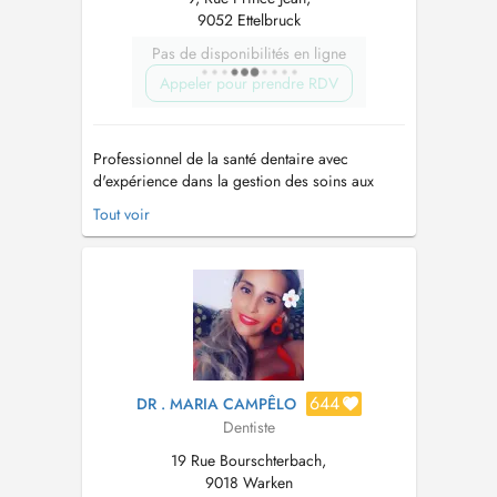
9052 Ettelbruck
Pas de disponibilités en ligne
Appeler pour prendre RDV
Professionnel de la santé dentaire avec
d'expérience dans la gestion des soins aux
patients et la réalisation de traitements
Tout voir
dentaires, toujours axé sur l'amélioration de
l'expérience du patient. J'ai travaillé à la
clinique Maló à Lisbonne pendant 8 ans.
Domaine de compétence - Chirurgie buccal...
644
DR . MARIA CAMPÊLO
Dentiste
19 Rue Bourschterbach,
9018 Warken