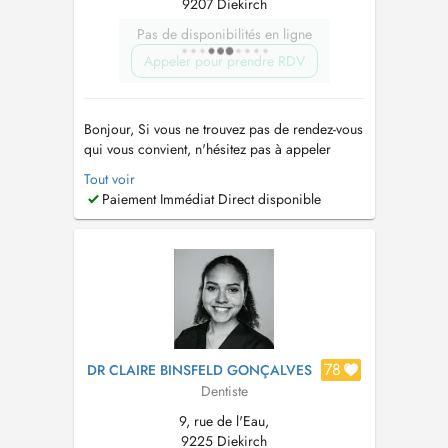
9207 Diekirch
Pas de disponibilités en ligne
Appeler pour prendre RDV
Bonjour, Si vous ne trouvez pas de rendez-vous
qui vous convient, n'hésitez pas à appeler
directement au cabinet +352 27762916 . Hello,
Tout voir
If you do not find an appointment that suits you,
Paiement Immédiat Direct disponible
do not hesitate to call us directly at the +352
27762916 . Consultation adultes et enfants
Détartrages / ...
78
DR CLAIRE BINSFELD GONÇALVES
Dentiste
9, rue de l'Eau,
9225 Diekirch