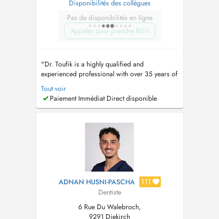
Disponibilités des collègues
Pas de disponibilités en ligne
Appeler pour prendre RDV
"Dr. Toufik is a highly qualified and
experienced professional with over 35 years of
Dental Experience spanning 3 continents from
Tout voir
the United States to Saudi Arabia, Syria and
Paiement Immédiat Direct disponible
Luxembourg. For appointments: mobile &
WhatsApp: +352 691 789 446 Kayl Clinic:
+352 26 56 12 41 Diekirch Clinic : +35...
111
ADNAN HUSNI-PASCHA
Dentiste
6 Rue Du Walebroch,
9291 Diekirch