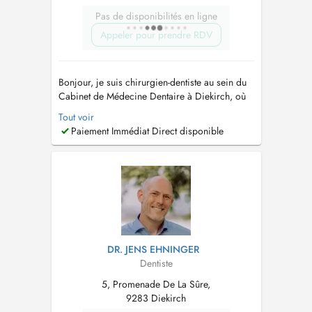
Pas de disponibilités en ligne
Appeler pour prendre RDV
Bonjour, je suis chirurgien-dentiste au sein du
Cabinet de Médecine Dentaire à Diekirch, où
jaccueille mes patients les mercredis, jeudis et
Tout voir
vendredis. Je propose une prise en charge
Paiement Immédiat Direct disponible
complète des soins dentaires, incluant le
détartrage et les consultations de prévention
adultes et enfants, ...
DR. JENS EHNINGER
Dentiste
5, Promenade De La Sûre,
9283 Diekirch