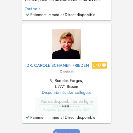
dodontologie au APHP Pitié salpêtrière paris -
Tout voir
Ancien praticien attaché associé au service de
Paiement Immédiat Direct disponible
chirurgie maxillo faciale et stomatologie -
centre hospitalier de Gonesse - Ancien
praticien attaché associé au...
640
DR. CAROLE SCHANEN-FRIEDEN
Dentiste
9, Rue des Forges,
L-7771 Bissen
Disponibilités des collègues
Pas de disponibilités en ligne
Appeler pour prendre RDV
Paiement Immédiat Direct disponible