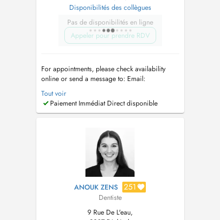
Disponibilités des collègues
Pas de disponibilités en ligne
Appeler pour prendre RDV
For appointments, please check availability
online or send a message to: Email:
info@docpascha.com
WhatsApp: +352 691
Tout voir
341 097 Opening hours: Sunday: 10:00-18:00
Paiement Immédiat Direct disponible
Monday to Wednesday: 10:00-18:00 Thursday:
By appointment only Additional ways to reach
the us: J&J Addas Lux Dental Land...
251
ANOUK ZENS
Dentiste
9 Rue De L'eau,