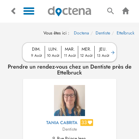
Vous êtes ici :
Doctena
Dentiste
Ettelbruck
DIM.
LUN.
MAR.
MER.
JEU.
9 Août
10 Août
11 Août
12 Août
13 Août
Prendre un rendez-vous chez un Dentiste près de
Ettelbruck
33
TANIA CABRITA
Dentiste
9, Rue Prince Jean,