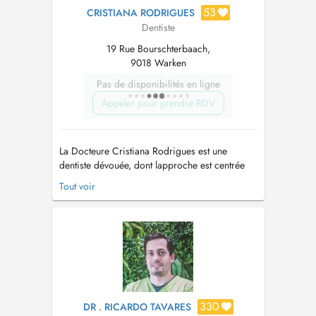
53
CRISTIANA RODRIGUES
Dentiste
19 Rue Bourschterbaach,
9018 Warken
Pas de disponibilités en ligne
Appeler pour prendre RDV
La Docteure Cristiana Rodrigues est une
dentiste dévouée, dont lapproche est centrée
sur le bien-être, le confort et la confiance de
Tout voir
ses patients. Elle se distingue par son sens du
détail et par lattention particulière quelle
accorde à chaque situation, en proposant des
soins de haute qualité adapté...
330
DR . RICARDO TAVARES