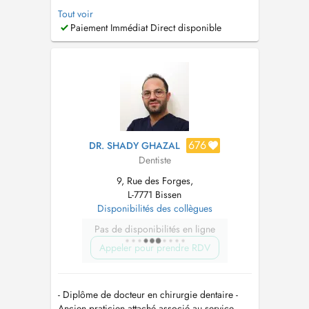
´odontologie au APHP ,Hôpital Henri Mondor
Tout voir
Créteil,Île-de-France. -Diplôme universitaire
Paiement Immédiat Direct disponible
Croissance cranio-faciale orthopédie dento-
maxillo-faciale (Université Paris V Descartes). -
Certificat d'étude supérie...
676
DR. SHADY GHAZAL
Dentiste
9, Rue des Forges,
L-7771 Bissen
Disponibilités des collègues
Pas de disponibilités en ligne
Appeler pour prendre RDV
- Diplôme de docteur en chirurgie dentaire -
Ancien praticien attaché associé au service