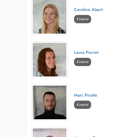
Ultrason
Caroline Alaert
LPG cicatrices
Kinesist
Les traitements sont effectués au cabinet et sur rendez-vous.
sous prescription médicale.
Laura Pierret
Kinesist
Tout rendez-vous doit être annulé au moins 24h à l'avance.
En cas d 'impossibilité d'annulation en ligne, merci de pr
téléphone.
Marc Pirotte
Tout rendez-vous non annulé sera facturé dans sa totalité.
Kinesist