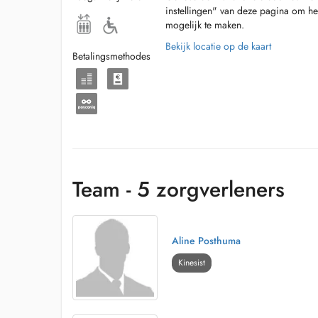
Rééducation du plancher pelvien féminine et masculine (u
instellingen" van deze pagina om he
mogelijk te maken.
Rééducation concernant une pathologie neurologique
Bekijk locatie op de kaart
Betalingsmethodes
Rééducation temporo-mandibulaire
Drainage lymphatique (manuel et par pressothérapie)
Crochetage
Trigger Points
Thérapie par ondes de choc
Team - 5 zorgverleners
Cryothérapie
Fangothérapie
Aline Posthuma
Kinesist
Taping et kinésiotaping
Electrothérapie