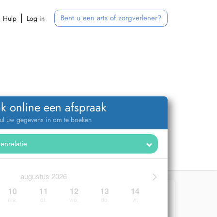
Bent u een arts of zorgverlener?
Hulp
Log in
k online een afspraak
ul uw gegevens in om te boeken
>
augustus 2026
10
11
12
13
14
ma.
di.
wo.
do.
vr.