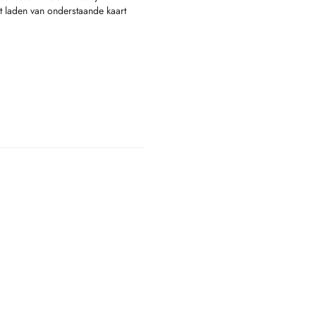
rogynécologie)
t laden van onderstaande kaart