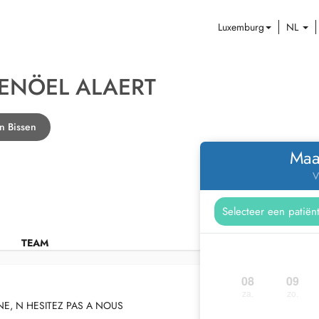
Luxemburg
NL
ENÖEL ALAERT
n Bissen
Maa
V
TEAM
08
09
za.
zo.
GNE, N HESITEZ PAS A NOUS