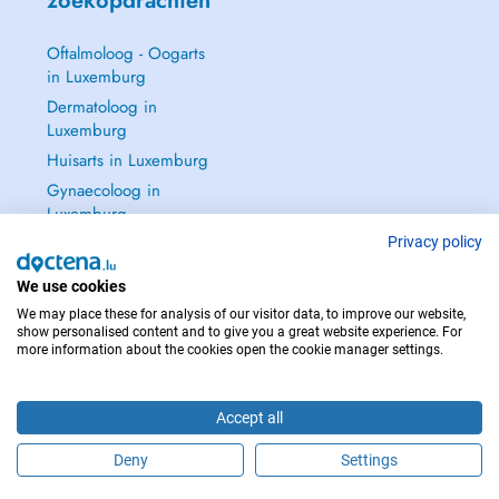
zoekopdrachten
Oftalmoloog - Oogarts
in Luxemburg
Dermatoloog in
Luxemburg
Huisarts in Luxemburg
Gynaecoloog in
Luxemburg
Zie alle →
Privacy policy
We use cookies
We may place these for analysis of our visitor data, to improve our website,
show personalised content and to give you a great website experience. For
more information about the cookies open the cookie manager settings.
NEEM IN GEVAL VAN NOOD CONTACT OP MET : 112
Copyright © 2026 - DOCTENA S.A. 42, Rue de la Vallée, L-2661 Luxembourg
Accept all
Deny
Settings
Maak online een afspraak