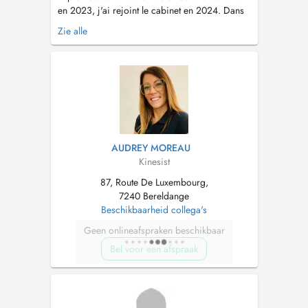
en 2023, j'ai rejoint le cabinet en 2024. Dans
une démarche de perfectionnement continu, je
Zie alle
me suis formée en périnéologie et périnatalité,
ainsi qu'en thérapie manuelle des douleurs du
périnée, afin de prendre en charge les troubles
uro-gynécologiques,...
AUDREY MOREAU
Kinesist
87, Route De Luxembourg,
7240 Bereldange
Beschikbaarheid collega's
Geen onlineafspraken beschikbaar
Bel voor een afspraak