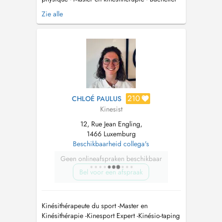
en éducation physique - Entraîneur
Zie alle
triathlon/Course à pied - Certifié la clinique du
coureur (Blaise Dubois) - Préparation physique
(Frédéric Causé) - Neurodynamique,
syndrômes canalaires et neuropathie...
210
CHLOÉ PAULUS
Kinesist
12, Rue Jean Engling,
1466 Luxemburg
Beschikbaarheid collega's
Geen onlineafspraken beschikbaar
Bel voor een afspraak
Kinésithérapeute du sport -Master en
Kinésithérapie -Kinesport Expert -Kinésio-taping