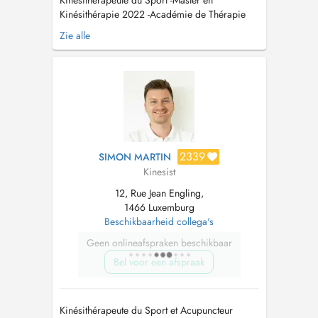
Kinésithérapeute du Sport -Master en
Kinésithérapie 2022 -Académie de Thérapie
Manuelle et Sportive -Ostéoéthiopathie -Dry
Zie alle
Needling - Triggerpoints -ATM -Cupping
Therapy -Taping -Drainage Lymphatique L'entrée
du bâtiment se situe après la barrière du
parking de l'Hôtel DoubleTree by Hi...
2339
SIMON MARTIN
Kinesist
12, Rue Jean Engling,
1466 Luxemburg
Beschikbaarheid collega's
Geen onlineafspraken beschikbaar
Bel voor een afspraak
Kinésithérapeute du Sport et Acupuncteur