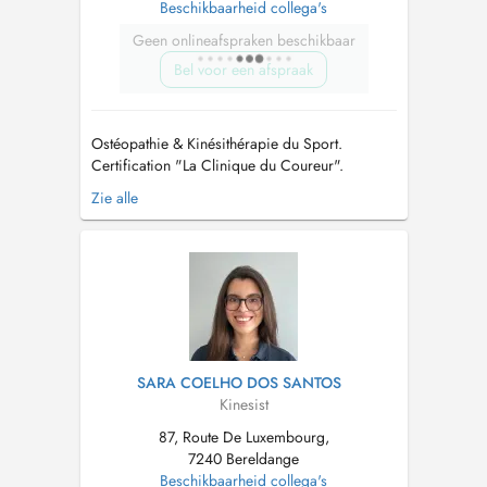
Beschikbaarheid collega's
Geen onlineafspraken beschikbaar
Bel voor een afspraak
Ostéopathie & Kinésithérapie du Sport.
Certification "La Clinique du Coureur".
Préparation mentale. Formations prévention
Zie alle
santé dans le sport et en entreprise.
NOUVEAU: consultations de kinésithérapie
avec mon assistant Lilian BEYNE
Kinésithérapeute du Sport. Veuillez prendre
rendez-vous direc...
SARA COELHO DOS SANTOS
Kinesist
87, Route De Luxembourg,
7240 Bereldange
Beschikbaarheid collega's