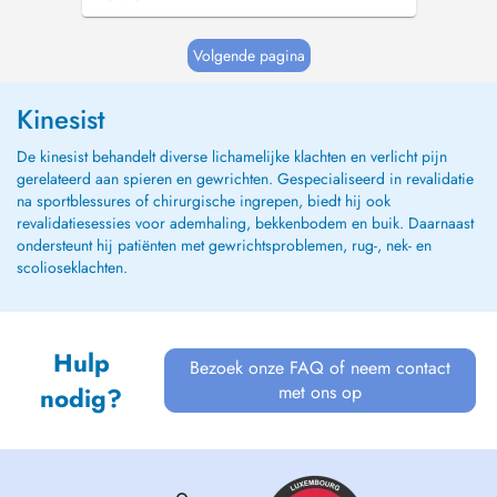
complémentaire en traitement physique de
lœdème, drainage lymphatique manuel,
bandages spécifiques, presso-thérapie -
Volgende pagina
Spécialisation en kinésithérapie oncologique
L'entrée d...
Kinesist
De kinesist behandelt diverse lichamelijke klachten en verlicht pijn
gerelateerd aan spieren en gewrichten. Gespecialiseerd in revalidatie
na sportblessures of chirurgische ingrepen, biedt hij ook
revalidatiesessies voor ademhaling, bekkenbodem en buik. Daarnaast
ondersteunt hij patiënten met gewrichtsproblemen, rug-, nek- en
scolioseklachten.
Hulp
Bezoek onze FAQ of neem contact
met ons op
nodig?