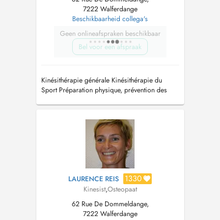
7222 Walferdange
Beschikbaarheid collega's
Geen onlineafspraken beschikbaar
Bel voor een afspraak
Kinésithérapie générale Kinésithérapie du
Sport Préparation physique, prévention des
blessures et récupération En cas durgence,
vous pouvez me joindre au : +352 661 31 21
67
1330
LAURENCE REIS
Kinesist
,
Osteopaat
62 Rue De Dommeldange,
7222 Walferdange