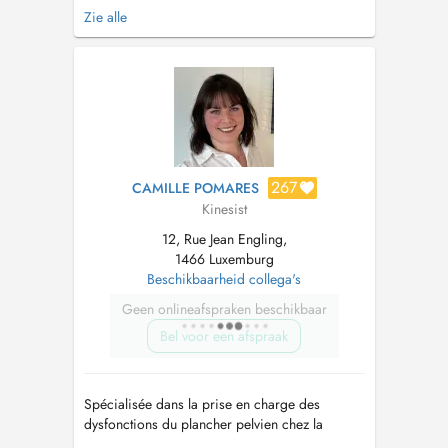
-Echographie musculosquelettique -Formation
Zie alle
épaule L'entrée du bâtiment se situe après la
barrière du parking de l'Hôtel DoubleTree by
Hilton sur votre gauche. Le cabinet est au
16ème étage. Le parkin...
267
CAMILLE POMARES
Kinesist
12, Rue Jean Engling,
1466 Luxemburg
Beschikbaarheid collega's
Geen onlineafspraken beschikbaar
Bel voor een afspraak
Spécialisée dans la prise en charge des
dysfonctions du plancher pelvien chez la
femme, je vous accompagne et vous guide tant