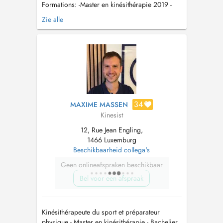
Formations: -Master en kinésithérapie 2019 -
Acupuncture et médecine chinoise à
Zie alle
l'European Shanghai College -Thérapie
Manuelle du Sport -Certifié La Clinique du
Coureur -Certifié FMS -Certifié SFMA -Ecole du
dos -Drainage Lymphatique Manuel -A...
34
MAXIME MASSEN
Kinesist
12, Rue Jean Engling,
1466 Luxemburg
Beschikbaarheid collega's
Geen onlineafspraken beschikbaar
Bel voor een afspraak
Kinésithérapeute du sport et préparateur
physique - Master en kinésithérapie - Bachelier