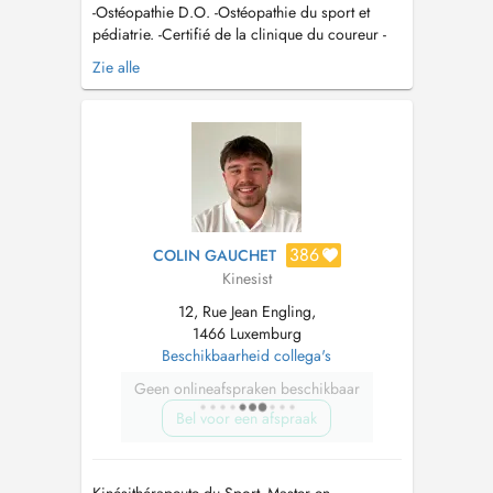
-Ostéopathie D.O. -Ostéopathie du sport et
pédiatrie. -Certifié de la clinique du coureur -
Thérapie Manuelle du sport ( crochetage,
Zie alle
ventouse,...) mail:
Thibautdemoitie@ckos.lu
Tel:
691 592 479...
386
COLIN GAUCHET
Kinesist
12, Rue Jean Engling,
1466 Luxemburg
Beschikbaarheid collega's
Geen onlineafspraken beschikbaar
Bel voor een afspraak