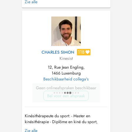
Zie alle
dans votre périnatalité que dans votre globalité.
Formations: Pelvi-périnéologie féminine et
rééducation abdominale Kiné respiratoire du
nourrisson - Bronchiolite Ac...
118
CHARLES SIMON
Kinesist
12, Rue Jean Engling,
1466 Luxemburg
Beschikbaarheid collega's
Geen onlineafspraken beschikbaar
Bel voor een afspraak
Kinésithérapeute du sport: - Master en
kinésithérapie - Diplôme en kiné du sport,
taping, thérapie manuelle - Diplôme
Zie alle