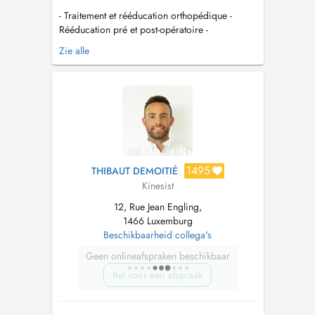
- Traitement et rééducation orthopédique -
Rééducation pré et post-opératoire -
Kinésithérapie du sport - Cours de Pilates
Zie alle
(individuel ou duo) Diplômée en 2021, je
propose une prise en charge individualisée et
adaptée aux objectifs de chaque patient. Mon
but est de vous accompagner tout au lo...
1495
THIBAUT DEMOITIÉ
Kinesist
12, Rue Jean Engling,
1466 Luxemburg
Beschikbaarheid collega's
Geen onlineafspraken beschikbaar
Bel voor een afspraak